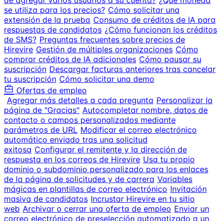
de agregar varios usuarios a su cuenta?
¿Qué moneda
se utiliza para los precios?
Cómo solicitar una
extensión de la prueba
Consumo de créditos de IA para
respuestas de candidatos
¿Cómo funcionan los créditos
de SMS?
Preguntas frecuentes sobre precios de
Hirevire
Gestión de múltiples organizaciones
Cómo
comprar créditos de IA adicionales
Cómo pausar su
suscripción
Descargar facturas anteriores tras cancelar
tu suscripción
Cómo solicitar una demo
Ofertas de empleo
Agregar más detalles a cada pregunta
Personalizar la
página de "Gracias"
Autocompletar nombre, datos de
contacto o campos personalizados mediante
parámetros de URL
Modificar el correo electrónico
automático enviado tras una solicitud
exitosa
Configurar el remitente y la dirección de
respuesta en los correos de Hirevire
Usa tu propio
dominio o subdominio personalizado para los enlaces
de la página de solicitudes y de carrera
Variables
mágicas en plantillas de correo electrónico
Invitación
masiva de candidatos
Incrustar Hirevire en tu sitio
web
Archivar o cerrar una oferta de empleo
Enviar un
correo electrónico de preselección automatizado a un