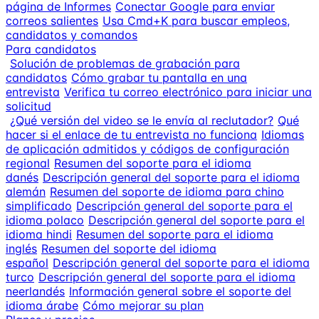
página de Informes
Conectar Google para enviar
correos salientes
Usa Cmd+K para buscar empleos,
candidatos y comandos
Para candidatos
Solución de problemas de grabación para
candidatos
Cómo grabar tu pantalla en una
entrevista
Verifica tu correo electrónico para iniciar una
solicitud
¿Qué versión del video se le envía al reclutador?
Qué
hacer si el enlace de tu entrevista no funciona
Idiomas
de aplicación admitidos y códigos de configuración
regional
Resumen del soporte para el idioma
danés
Descripción general del soporte para el idioma
alemán
Resumen del soporte de idioma para chino
simplificado
Descripción general del soporte para el
idioma polaco
Descripción general del soporte para el
idioma hindi
Resumen del soporte para el idioma
inglés
Resumen del soporte del idioma
español
Descripción general del soporte para el idioma
turco
Descripción general del soporte para el idioma
neerlandés
Información general sobre el soporte del
idioma árabe
Cómo mejorar su plan