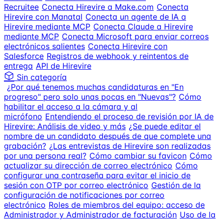
Recruitee
Conecta Hirevire a Make.com
Conecta
Hirevire con Manatal
Conecta un agente de IA a
Hirevire mediante MCP
Conecta Claude a Hirevire
mediante MCP
Conecta Microsoft para enviar correos
electrónicos salientes
Conecta Hirevire con
Salesforce
Registros de webhook y reintentos de
entrega
API de Hirevire
Sin categoría
¿Por qué tenemos muchas candidaturas en "En
progreso" pero solo unas pocas en "Nuevas"?
Cómo
habilitar el acceso a la cámara y al
micrófono
Entendiendo el proceso de revisión por IA de
Hirevire: Análisis de video y más
¿Se puede editar el
nombre de un candidato después de que complete una
grabación?
¿Las entrevistas de Hirevire son realizadas
por una persona real?
Cómo cambiar su favicon
Cómo
actualizar su dirección de correo electrónico
Cómo
configurar una contraseña para evitar el inicio de
sesión con OTP por correo electrónico
Gestión de la
configuración de notificaciones por correo
electrónico
Roles de miembros del equipo: acceso de
Administrador y Administrador de facturación
Uso de la