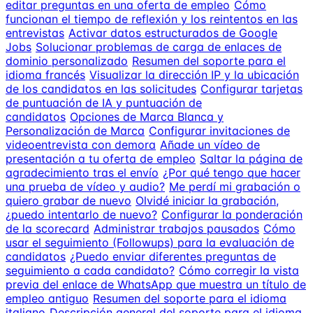
editar preguntas en una oferta de empleo
Cómo
funcionan el tiempo de reflexión y los reintentos en las
entrevistas
Activar datos estructurados de Google
Jobs
Solucionar problemas de carga de enlaces de
dominio personalizado
Resumen del soporte para el
idioma francés
Visualizar la dirección IP y la ubicación
de los candidatos en las solicitudes
Configurar tarjetas
de puntuación de IA y puntuación de
candidatos
Opciones de Marca Blanca y
Personalización de Marca
Configurar invitaciones de
videoentrevista con demora
Añade un vídeo de
presentación a tu oferta de empleo
Saltar la página de
agradecimiento tras el envío
¿Por qué tengo que hacer
una prueba de vídeo y audio?
Me perdí mi grabación o
quiero grabar de nuevo
Olvidé iniciar la grabación,
¿puedo intentarlo de nuevo?
Configurar la ponderación
de la scorecard
Administrar trabajos pausados
Cómo
usar el seguimiento (Followups) para la evaluación de
candidatos
¿Puedo enviar diferentes preguntas de
seguimiento a cada candidato?
Cómo corregir la vista
previa del enlace de WhatsApp que muestra un título de
empleo antiguo
Resumen del soporte para el idioma
italiano
Descripción general del soporte para el idioma