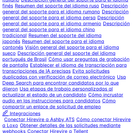
finés
Resumen del soporte del idioma ruso
Descripción
general del soporte para el idioma rumano
Descripción
general del soporte para el idioma persa
Descripción
general del soporte para el idioma armenio
Descripción
general del soporte para el idioma chino
tradicional
Resumen del soporte del idioma
japonés
Resumen del soporte para el idioma
cantonés
Visión general del soporte para el idioma
sueco
Descripción general del soporte del idioma
portugués de Brasil
Cómo usar preguntas de grabación
de pantalla
Establecer el idioma de transcripción para
transcripciones de IA precisas
Evita solicitudes
duplicadas con verificación de correo electrónico
Usa
Deep Search para encontrar candidatos por lo que
dijeron
Usa etapas de trabajo personalizadas al
actualizar el estado de un candidato
Cómo incrustar
audio en las instrucciones para candidatos
Cómo
compartir un enlace de solicitud de empleo
Integraciones
Conectar Hirevire a Ashby ATS
Cómo conectar Hirevire
a Loxo
Obtener detalles de las solicitudes mediante
webhooks
Conectar Hirevire a Tellent