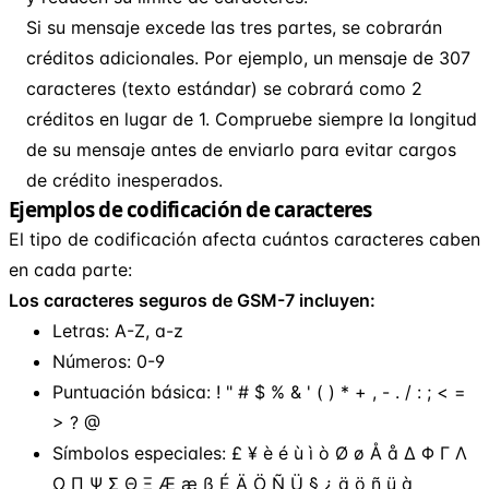
Si su mensaje excede las tres partes, se cobrarán
créditos adicionales. Por ejemplo, un mensaje de 307
caracteres (texto estándar) se cobrará como 2
créditos en lugar de 1. Compruebe siempre la longitud
de su mensaje antes de enviarlo para evitar cargos
de crédito inesperados.
Ejemplos de codificación de caracteres
El tipo de codificación afecta cuántos caracteres caben
en cada parte:
Los caracteres seguros de GSM-7 incluyen:
Letras: A-Z, a-z
Números: 0-9
Puntuación básica: ! " # $ % & ' ( ) * + , - . / : ; < =
> ? @
Símbolos especiales: £ ¥ è é ù ì ò Ø ø Å å Δ Φ Γ Λ
Ω Π Ψ Σ Θ Ξ Æ æ ß É Ä Ö Ñ Ü § ¿ ä ö ñ ü à