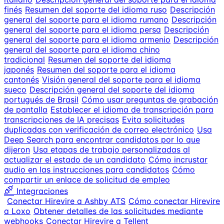
finés
Resumen del soporte del idioma ruso
Descripción
general del soporte para el idioma rumano
Descripción
general del soporte para el idioma persa
Descripción
general del soporte para el idioma armenio
Descripción
general del soporte para el idioma chino
tradicional
Resumen del soporte del idioma
japonés
Resumen del soporte para el idioma
cantonés
Visión general del soporte para el idioma
sueco
Descripción general del soporte del idioma
portugués de Brasil
Cómo usar preguntas de grabación
de pantalla
Establecer el idioma de transcripción para
transcripciones de IA precisas
Evita solicitudes
duplicadas con verificación de correo electrónico
Usa
Deep Search para encontrar candidatos por lo que
dijeron
Usa etapas de trabajo personalizadas al
actualizar el estado de un candidato
Cómo incrustar
audio en las instrucciones para candidatos
Cómo
compartir un enlace de solicitud de empleo
Integraciones
Conectar Hirevire a Ashby ATS
Cómo conectar Hirevire
a Loxo
Obtener detalles de las solicitudes mediante
webhooks
Conectar Hirevire a Tellent