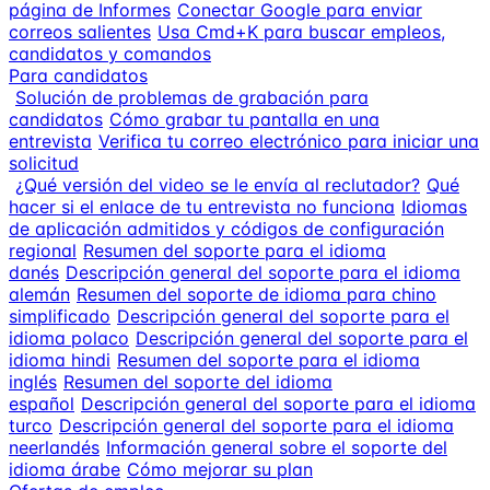
página de Informes
Conectar Google para enviar
correos salientes
Usa Cmd+K para buscar empleos,
candidatos y comandos
Para candidatos
Solución de problemas de grabación para
candidatos
Cómo grabar tu pantalla en una
entrevista
Verifica tu correo electrónico para iniciar una
solicitud
¿Qué versión del video se le envía al reclutador?
Qué
hacer si el enlace de tu entrevista no funciona
Idiomas
de aplicación admitidos y códigos de configuración
regional
Resumen del soporte para el idioma
danés
Descripción general del soporte para el idioma
alemán
Resumen del soporte de idioma para chino
simplificado
Descripción general del soporte para el
idioma polaco
Descripción general del soporte para el
idioma hindi
Resumen del soporte para el idioma
inglés
Resumen del soporte del idioma
español
Descripción general del soporte para el idioma
turco
Descripción general del soporte para el idioma
neerlandés
Información general sobre el soporte del
idioma árabe
Cómo mejorar su plan