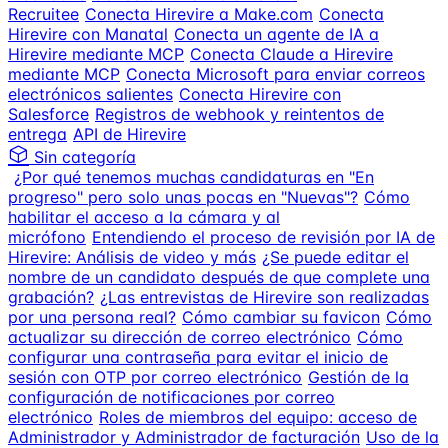
Recruitee
Conecta Hirevire a Make.com
Conecta
Hirevire con Manatal
Conecta un agente de IA a
Hirevire mediante MCP
Conecta Claude a Hirevire
mediante MCP
Conecta Microsoft para enviar correos
electrónicos salientes
Conecta Hirevire con
Salesforce
Registros de webhook y reintentos de
entrega
API de Hirevire
Sin categoría
¿Por qué tenemos muchas candidaturas en "En
progreso" pero solo unas pocas en "Nuevas"?
Cómo
habilitar el acceso a la cámara y al
micrófono
Entendiendo el proceso de revisión por IA de
Hirevire: Análisis de video y más
¿Se puede editar el
nombre de un candidato después de que complete una
grabación?
¿Las entrevistas de Hirevire son realizadas
por una persona real?
Cómo cambiar su favicon
Cómo
actualizar su dirección de correo electrónico
Cómo
configurar una contraseña para evitar el inicio de
sesión con OTP por correo electrónico
Gestión de la
configuración de notificaciones por correo
electrónico
Roles de miembros del equipo: acceso de
Administrador y Administrador de facturación
Uso de la