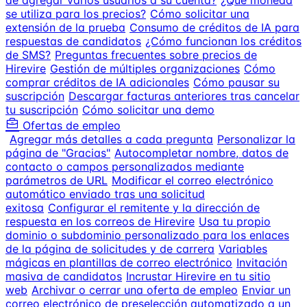
de agregar varios usuarios a su cuenta?
¿Qué moneda
se utiliza para los precios?
Cómo solicitar una
extensión de la prueba
Consumo de créditos de IA para
respuestas de candidatos
¿Cómo funcionan los créditos
de SMS?
Preguntas frecuentes sobre precios de
Hirevire
Gestión de múltiples organizaciones
Cómo
comprar créditos de IA adicionales
Cómo pausar su
suscripción
Descargar facturas anteriores tras cancelar
tu suscripción
Cómo solicitar una demo
Ofertas de empleo
Agregar más detalles a cada pregunta
Personalizar la
página de "Gracias"
Autocompletar nombre, datos de
contacto o campos personalizados mediante
parámetros de URL
Modificar el correo electrónico
automático enviado tras una solicitud
exitosa
Configurar el remitente y la dirección de
respuesta en los correos de Hirevire
Usa tu propio
dominio o subdominio personalizado para los enlaces
de la página de solicitudes y de carrera
Variables
mágicas en plantillas de correo electrónico
Invitación
masiva de candidatos
Incrustar Hirevire en tu sitio
web
Archivar o cerrar una oferta de empleo
Enviar un
correo electrónico de preselección automatizado a un