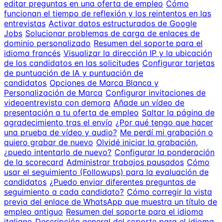
editar preguntas en una oferta de empleo
Cómo
funcionan el tiempo de reflexión y los reintentos en las
entrevistas
Activar datos estructurados de Google
Jobs
Solucionar problemas de carga de enlaces de
dominio personalizado
Resumen del soporte para el
idioma francés
Visualizar la dirección IP y la ubicación
de los candidatos en las solicitudes
Configurar tarjetas
de puntuación de IA y puntuación de
candidatos
Opciones de Marca Blanca y
Personalización de Marca
Configurar invitaciones de
videoentrevista con demora
Añade un vídeo de
presentación a tu oferta de empleo
Saltar la página de
agradecimiento tras el envío
¿Por qué tengo que hacer
una prueba de vídeo y audio?
Me perdí mi grabación o
quiero grabar de nuevo
Olvidé iniciar la grabación,
¿puedo intentarlo de nuevo?
Configurar la ponderación
de la scorecard
Administrar trabajos pausados
Cómo
usar el seguimiento (Followups) para la evaluación de
candidatos
¿Puedo enviar diferentes preguntas de
seguimiento a cada candidato?
Cómo corregir la vista
previa del enlace de WhatsApp que muestra un título de
empleo antiguo
Resumen del soporte para el idioma
italiano
Descripción general del soporte para el idioma