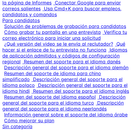
la página de Informes
Conectar Google para enviar
correos salientes
Usa Cmd+K para buscar empleos,
candidatos y comandos
Para candidatos
Solución de problemas de grabación para candidatos
Cómo grabar tu pantalla en una entrevista
Verifica tu
correo electrónico para iniciar una solicitud
¿Qué versión del video se le envía al reclutador?
Qué
hacer si el enlace de tu entrevista no funciona
Idiomas
de aplicación admitidos y códigos de configuración
regional
Resumen del soporte para el idioma danés
Descripción general del soporte para el idioma alemán
Resumen del soporte de idioma para chino
simplificado
Descripción general del soporte para el
idioma polaco
Descripción general del soporte para el
idioma hindi
Resumen del soporte para el idioma inglés
Resumen del soporte del idioma español
Descripción
general del soporte para el idioma turco
Descripción
general del soporte para el idioma neerlandés
Información general sobre el soporte del idioma árabe
Cómo mejorar su plan
Sin categoría