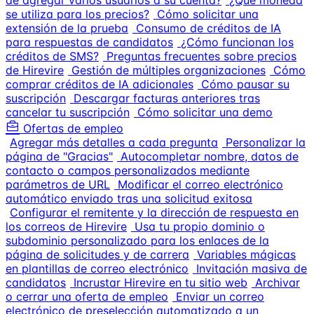
de agregar varios usuarios a su cuenta?
¿Qué moneda
se utiliza para los precios?
Cómo solicitar una
extensión de la prueba
Consumo de créditos de IA
para respuestas de candidatos
¿Cómo funcionan los
créditos de SMS?
Preguntas frecuentes sobre precios
de Hirevire
Gestión de múltiples organizaciones
Cómo
comprar créditos de IA adicionales
Cómo pausar su
suscripción
Descargar facturas anteriores tras
cancelar tu suscripción
Cómo solicitar una demo
Ofertas de empleo
Agregar más detalles a cada pregunta
Personalizar la
página de "Gracias"
Autocompletar nombre, datos de
contacto o campos personalizados mediante
parámetros de URL
Modificar el correo electrónico
automático enviado tras una solicitud exitosa
Configurar el remitente y la dirección de respuesta en
los correos de Hirevire
Usa tu propio dominio o
subdominio personalizado para los enlaces de la
página de solicitudes y de carrera
Variables mágicas
en plantillas de correo electrónico
Invitación masiva de
candidatos
Incrustar Hirevire en tu sitio web
Archivar
o cerrar una oferta de empleo
Enviar un correo
electrónico de preselección automatizado a un