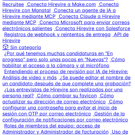
Recruitee
Conecta Hirevire a Make.com
Conecta
Hirevire con Manatal
Conecta un agente de IA a
Hirevire mediante MCP
Conecta Claude a Hirevire
mediante MCP
Conecta Microsoft para enviar correos
electrónicos salientes
Conecta Hirevire con Salesforce
Registros de webhook y reintentos de entrega
API de
Hirevire
Sin categoría
¿Por qué tenemos muchas candidaturas en "En
progreso" pero solo unas pocas en "Nuevas"?
Cómo
habilitar el acceso a la cámara y al micrófono
Entendiendo el proceso de revisión por IA de Hirevire:
Análisis de video y más
¿Se puede editar el nombre de
un candidato después de que complete una grabación?
¿Las entrevistas de Hirevire son realizadas por una
persona real?
Cómo cambiar su favicon
Cómo
actualizar su dirección de correo electrónico
Cómo
configurar una contraseña para evitar el inicio de
sesión con OTP por correo electrónico
Gestión de la
configuración de notificaciones por correo electrónico
Roles de miembros del equipo: acceso de
Administrador y Administrador de facturación
Uso de