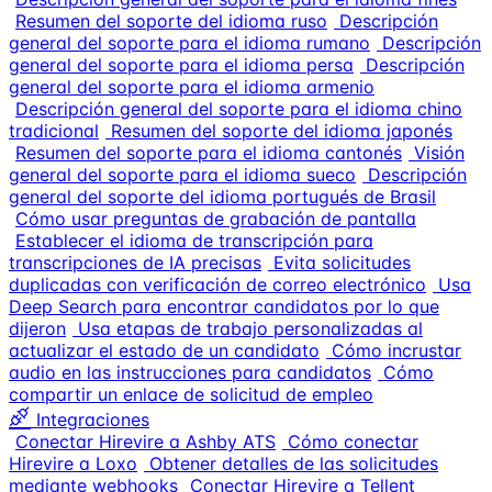
Resumen del soporte del idioma ruso
Descripción
general del soporte para el idioma rumano
Descripción
general del soporte para el idioma persa
Descripción
general del soporte para el idioma armenio
Descripción general del soporte para el idioma chino
tradicional
Resumen del soporte del idioma japonés
Resumen del soporte para el idioma cantonés
Visión
general del soporte para el idioma sueco
Descripción
general del soporte del idioma portugués de Brasil
Cómo usar preguntas de grabación de pantalla
Establecer el idioma de transcripción para
transcripciones de IA precisas
Evita solicitudes
duplicadas con verificación de correo electrónico
Usa
Deep Search para encontrar candidatos por lo que
dijeron
Usa etapas de trabajo personalizadas al
actualizar el estado de un candidato
Cómo incrustar
audio en las instrucciones para candidatos
Cómo
compartir un enlace de solicitud de empleo
Integraciones
Conectar Hirevire a Ashby ATS
Cómo conectar
Hirevire a Loxo
Obtener detalles de las solicitudes
mediante webhooks
Conectar Hirevire a Tellent