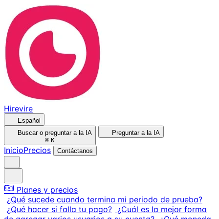
Hirevire
Español
Buscar o preguntar a la IA
Preguntar a la IA
⌘
K
Inicio
Precios
Contáctanos
Planes y precios
¿Qué sucede cuando termina mi periodo de prueba?
¿Qué hacer si falla tu pago?
¿Cuál es la mejor forma