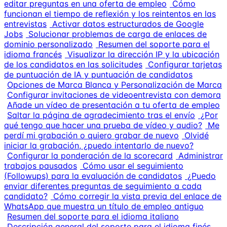
editar preguntas en una oferta de empleo
Cómo
funcionan el tiempo de reflexión y los reintentos en las
entrevistas
Activar datos estructurados de Google
Jobs
Solucionar problemas de carga de enlaces de
dominio personalizado
Resumen del soporte para el
idioma francés
Visualizar la dirección IP y la ubicación
de los candidatos en las solicitudes
Configurar tarjetas
de puntuación de IA y puntuación de candidatos
Opciones de Marca Blanca y Personalización de Marca
Configurar invitaciones de videoentrevista con demora
Añade un vídeo de presentación a tu oferta de empleo
Saltar la página de agradecimiento tras el envío
¿Por
qué tengo que hacer una prueba de vídeo y audio?
Me
perdí mi grabación o quiero grabar de nuevo
Olvidé
iniciar la grabación, ¿puedo intentarlo de nuevo?
Configurar la ponderación de la scorecard
Administrar
trabajos pausados
Cómo usar el seguimiento
(Followups) para la evaluación de candidatos
¿Puedo
enviar diferentes preguntas de seguimiento a cada
candidato?
Cómo corregir la vista previa del enlace de
WhatsApp que muestra un título de empleo antiguo
Resumen del soporte para el idioma italiano
Descripción general del soporte para el idioma finés