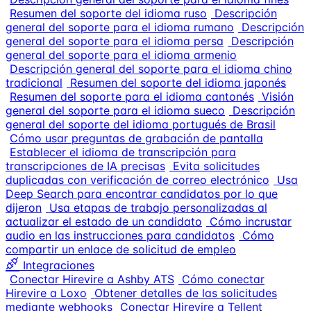
Resumen del soporte del idioma ruso
Descripción
general del soporte para el idioma rumano
Descripción
general del soporte para el idioma persa
Descripción
general del soporte para el idioma armenio
Descripción general del soporte para el idioma chino
tradicional
Resumen del soporte del idioma japonés
Resumen del soporte para el idioma cantonés
Visión
general del soporte para el idioma sueco
Descripción
general del soporte del idioma portugués de Brasil
Cómo usar preguntas de grabación de pantalla
Establecer el idioma de transcripción para
transcripciones de IA precisas
Evita solicitudes
duplicadas con verificación de correo electrónico
Usa
Deep Search para encontrar candidatos por lo que
dijeron
Usa etapas de trabajo personalizadas al
actualizar el estado de un candidato
Cómo incrustar
audio en las instrucciones para candidatos
Cómo
compartir un enlace de solicitud de empleo
Integraciones
Conectar Hirevire a Ashby ATS
Cómo conectar
Hirevire a Loxo
Obtener detalles de las solicitudes
mediante webhooks
Conectar Hirevire a Tellent