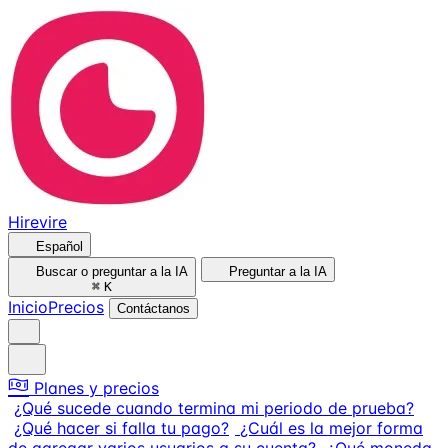
Hirevire
Español
Buscar o preguntar a la IA
Preguntar a la IA
⌘
K
Inicio
Precios
Contáctanos
Planes y precios
¿Qué sucede cuando termina mi periodo de prueba?
¿Qué hacer si falla tu pago?
¿Cuál es la mejor forma