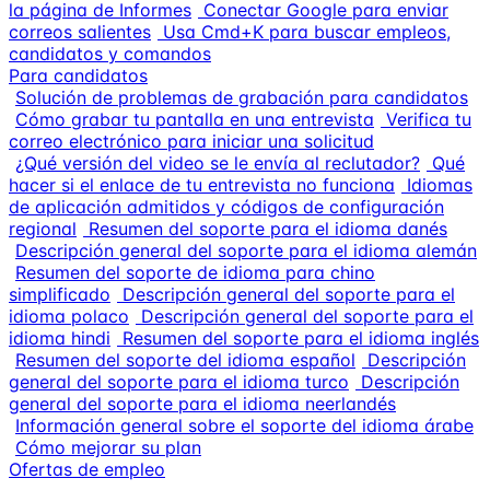
la página de Informes
Conectar Google para enviar
correos salientes
Usa Cmd+K para buscar empleos,
candidatos y comandos
Para candidatos
Solución de problemas de grabación para candidatos
Cómo grabar tu pantalla en una entrevista
Verifica tu
correo electrónico para iniciar una solicitud
¿Qué versión del video se le envía al reclutador?
Qué
hacer si el enlace de tu entrevista no funciona
Idiomas
de aplicación admitidos y códigos de configuración
regional
Resumen del soporte para el idioma danés
Descripción general del soporte para el idioma alemán
Resumen del soporte de idioma para chino
simplificado
Descripción general del soporte para el
idioma polaco
Descripción general del soporte para el
idioma hindi
Resumen del soporte para el idioma inglés
Resumen del soporte del idioma español
Descripción
general del soporte para el idioma turco
Descripción
general del soporte para el idioma neerlandés
Información general sobre el soporte del idioma árabe
Cómo mejorar su plan
Ofertas de empleo