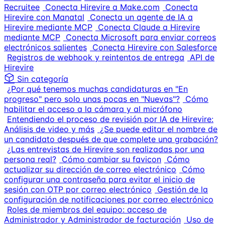
Recruitee
Conecta Hirevire a Make.com
Conecta
Hirevire con Manatal
Conecta un agente de IA a
Hirevire mediante MCP
Conecta Claude a Hirevire
mediante MCP
Conecta Microsoft para enviar correos
electrónicos salientes
Conecta Hirevire con Salesforce
Registros de webhook y reintentos de entrega
API de
Hirevire
Sin categoría
¿Por qué tenemos muchas candidaturas en "En
progreso" pero solo unas pocas en "Nuevas"?
Cómo
habilitar el acceso a la cámara y al micrófono
Entendiendo el proceso de revisión por IA de Hirevire:
Análisis de video y más
¿Se puede editar el nombre de
un candidato después de que complete una grabación?
¿Las entrevistas de Hirevire son realizadas por una
persona real?
Cómo cambiar su favicon
Cómo
actualizar su dirección de correo electrónico
Cómo
configurar una contraseña para evitar el inicio de
sesión con OTP por correo electrónico
Gestión de la
configuración de notificaciones por correo electrónico
Roles de miembros del equipo: acceso de
Administrador y Administrador de facturación
Uso de