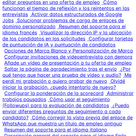
editar preguntas en una oferta de empleo
Cómo
funcionan el tiempo de reflexión y los reintentos en las
entrevistas
Activar datos estructurados de Google
Jobs
Solucionar problemas de carga de enlaces de
dominio personalizado
Resumen del soporte para el
idioma francés
Visualizar la dirección IP y la ubicación
de los candidatos en las solicitudes
Configurar tarjetas
de puntuación de IA y puntuación de candidatos
Opciones de Marca Blanca y Personalización de Marca
Configurar invitaciones de videoentrevista con demora
Añade un vídeo de presentación a tu oferta de empleo
Saltar la página de agradecimiento tras el envío
¿Por
qué tengo que hacer una prueba de vídeo y audio?
Me
perdí mi grabación o quiero grabar de nuevo
Olvidé
iniciar la grabación, ¿puedo intentarlo de nuevo?
Configurar la ponderación de la scorecard
Administrar
trabajos pausados
Cómo usar el seguimiento
(Followups) para la evaluación de candidatos
¿Puedo
enviar diferentes preguntas de seguimiento a cada
candidato?
Cómo corregir la vista previa del enlace de
WhatsApp que muestra un título de empleo antiguo
Resumen del soporte para el idioma italiano
Descripción general del soporte para el idioma finés