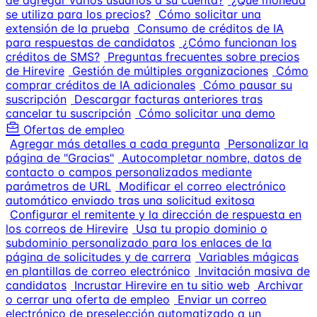
de agregar varios usuarios a su cuenta?
¿Qué moneda
se utiliza para los precios?
Cómo solicitar una
extensión de la prueba
Consumo de créditos de IA
para respuestas de candidatos
¿Cómo funcionan los
créditos de SMS?
Preguntas frecuentes sobre precios
de Hirevire
Gestión de múltiples organizaciones
Cómo
comprar créditos de IA adicionales
Cómo pausar su
suscripción
Descargar facturas anteriores tras
cancelar tu suscripción
Cómo solicitar una demo
Ofertas de empleo
Agregar más detalles a cada pregunta
Personalizar la
página de "Gracias"
Autocompletar nombre, datos de
contacto o campos personalizados mediante
parámetros de URL
Modificar el correo electrónico
automático enviado tras una solicitud exitosa
Configurar el remitente y la dirección de respuesta en
los correos de Hirevire
Usa tu propio dominio o
subdominio personalizado para los enlaces de la
página de solicitudes y de carrera
Variables mágicas
en plantillas de correo electrónico
Invitación masiva de
candidatos
Incrustar Hirevire en tu sitio web
Archivar
o cerrar una oferta de empleo
Enviar un correo
electrónico de preselección automatizado a un