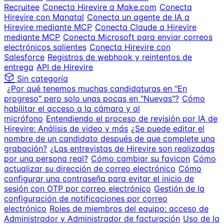
Recruitee
Conecta Hirevire a Make.com
Conecta
Hirevire con Manatal
Conecta un agente de IA a
Hirevire mediante MCP
Conecta Claude a Hirevire
mediante MCP
Conecta Microsoft para enviar correos
electrónicos salientes
Conecta Hirevire con
Salesforce
Registros de webhook y reintentos de
entrega
API de Hirevire
Sin categoría
¿Por qué tenemos muchas candidaturas en "En
progreso" pero solo unas pocas en "Nuevas"?
Cómo
habilitar el acceso a la cámara y al
micrófono
Entendiendo el proceso de revisión por IA de
Hirevire: Análisis de video y más
¿Se puede editar el
nombre de un candidato después de que complete una
grabación?
¿Las entrevistas de Hirevire son realizadas
por una persona real?
Cómo cambiar su favicon
Cómo
actualizar su dirección de correo electrónico
Cómo
configurar una contraseña para evitar el inicio de
sesión con OTP por correo electrónico
Gestión de la
configuración de notificaciones por correo
electrónico
Roles de miembros del equipo: acceso de
Administrador y Administrador de facturación
Uso de la