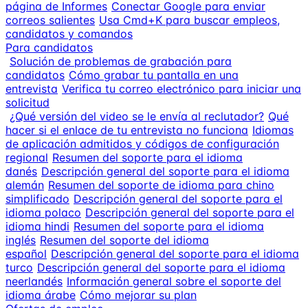
página de Informes
Conectar Google para enviar
correos salientes
Usa Cmd+K para buscar empleos,
candidatos y comandos
Para candidatos
Solución de problemas de grabación para
candidatos
Cómo grabar tu pantalla en una
entrevista
Verifica tu correo electrónico para iniciar una
solicitud
¿Qué versión del video se le envía al reclutador?
Qué
hacer si el enlace de tu entrevista no funciona
Idiomas
de aplicación admitidos y códigos de configuración
regional
Resumen del soporte para el idioma
danés
Descripción general del soporte para el idioma
alemán
Resumen del soporte de idioma para chino
simplificado
Descripción general del soporte para el
idioma polaco
Descripción general del soporte para el
idioma hindi
Resumen del soporte para el idioma
inglés
Resumen del soporte del idioma
español
Descripción general del soporte para el idioma
turco
Descripción general del soporte para el idioma
neerlandés
Información general sobre el soporte del
idioma árabe
Cómo mejorar su plan