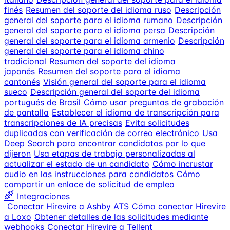
finés
Resumen del soporte del idioma ruso
Descripción
general del soporte para el idioma rumano
Descripción
general del soporte para el idioma persa
Descripción
general del soporte para el idioma armenio
Descripción
general del soporte para el idioma chino
tradicional
Resumen del soporte del idioma
japonés
Resumen del soporte para el idioma
cantonés
Visión general del soporte para el idioma
sueco
Descripción general del soporte del idioma
portugués de Brasil
Cómo usar preguntas de grabación
de pantalla
Establecer el idioma de transcripción para
transcripciones de IA precisas
Evita solicitudes
duplicadas con verificación de correo electrónico
Usa
Deep Search para encontrar candidatos por lo que
dijeron
Usa etapas de trabajo personalizadas al
actualizar el estado de un candidato
Cómo incrustar
audio en las instrucciones para candidatos
Cómo
compartir un enlace de solicitud de empleo
Integraciones
Conectar Hirevire a Ashby ATS
Cómo conectar Hirevire
a Loxo
Obtener detalles de las solicitudes mediante
webhooks
Conectar Hirevire a Tellent