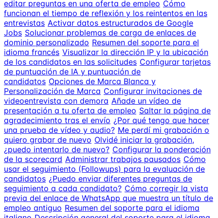
editar preguntas en una oferta de empleo
Cómo
funcionan el tiempo de reflexión y los reintentos en las
entrevistas
Activar datos estructurados de Google
Jobs
Solucionar problemas de carga de enlaces de
dominio personalizado
Resumen del soporte para el
idioma francés
Visualizar la dirección IP y la ubicación
de los candidatos en las solicitudes
Configurar tarjetas
de puntuación de IA y puntuación de
candidatos
Opciones de Marca Blanca y
Personalización de Marca
Configurar invitaciones de
videoentrevista con demora
Añade un vídeo de
presentación a tu oferta de empleo
Saltar la página de
agradecimiento tras el envío
¿Por qué tengo que hacer
una prueba de vídeo y audio?
Me perdí mi grabación o
quiero grabar de nuevo
Olvidé iniciar la grabación,
¿puedo intentarlo de nuevo?
Configurar la ponderación
de la scorecard
Administrar trabajos pausados
Cómo
usar el seguimiento (Followups) para la evaluación de
candidatos
¿Puedo enviar diferentes preguntas de
seguimiento a cada candidato?
Cómo corregir la vista
previa del enlace de WhatsApp que muestra un título de
empleo antiguo
Resumen del soporte para el idioma
italiano
Descripción general del soporte para el idioma