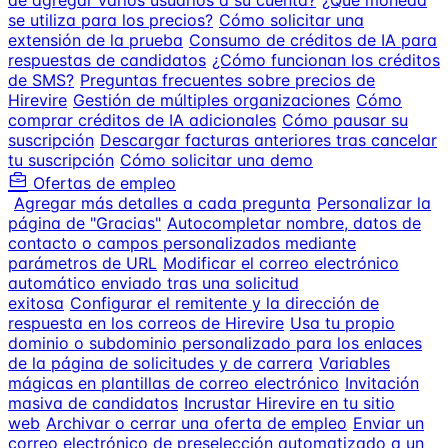
de agregar varios usuarios a su cuenta?
¿Qué moneda
se utiliza para los precios?
Cómo solicitar una
extensión de la prueba
Consumo de créditos de IA para
respuestas de candidatos
¿Cómo funcionan los créditos
de SMS?
Preguntas frecuentes sobre precios de
Hirevire
Gestión de múltiples organizaciones
Cómo
comprar créditos de IA adicionales
Cómo pausar su
suscripción
Descargar facturas anteriores tras cancelar
tu suscripción
Cómo solicitar una demo
Ofertas de empleo
Agregar más detalles a cada pregunta
Personalizar la
página de "Gracias"
Autocompletar nombre, datos de
contacto o campos personalizados mediante
parámetros de URL
Modificar el correo electrónico
automático enviado tras una solicitud
exitosa
Configurar el remitente y la dirección de
respuesta en los correos de Hirevire
Usa tu propio
dominio o subdominio personalizado para los enlaces
de la página de solicitudes y de carrera
Variables
mágicas en plantillas de correo electrónico
Invitación
masiva de candidatos
Incrustar Hirevire en tu sitio
web
Archivar o cerrar una oferta de empleo
Enviar un
correo electrónico de preselección automatizado a un