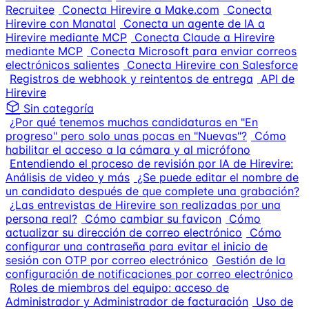
Recruitee
Conecta Hirevire a Make.com
Conecta
Hirevire con Manatal
Conecta un agente de IA a
Hirevire mediante MCP
Conecta Claude a Hirevire
mediante MCP
Conecta Microsoft para enviar correos
electrónicos salientes
Conecta Hirevire con Salesforce
Registros de webhook y reintentos de entrega
API de
Hirevire
Sin categoría
¿Por qué tenemos muchas candidaturas en "En
progreso" pero solo unas pocas en "Nuevas"?
Cómo
habilitar el acceso a la cámara y al micrófono
Entendiendo el proceso de revisión por IA de Hirevire:
Análisis de video y más
¿Se puede editar el nombre de
un candidato después de que complete una grabación?
¿Las entrevistas de Hirevire son realizadas por una
persona real?
Cómo cambiar su favicon
Cómo
actualizar su dirección de correo electrónico
Cómo
configurar una contraseña para evitar el inicio de
sesión con OTP por correo electrónico
Gestión de la
configuración de notificaciones por correo electrónico
Roles de miembros del equipo: acceso de
Administrador y Administrador de facturación
Uso de