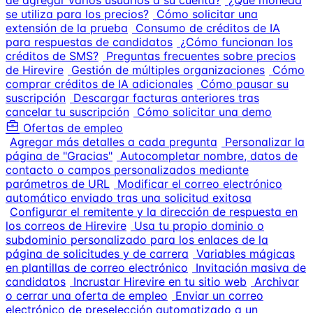
de agregar varios usuarios a su cuenta?
¿Qué moneda
se utiliza para los precios?
Cómo solicitar una
extensión de la prueba
Consumo de créditos de IA
para respuestas de candidatos
¿Cómo funcionan los
créditos de SMS?
Preguntas frecuentes sobre precios
de Hirevire
Gestión de múltiples organizaciones
Cómo
comprar créditos de IA adicionales
Cómo pausar su
suscripción
Descargar facturas anteriores tras
cancelar tu suscripción
Cómo solicitar una demo
Ofertas de empleo
Agregar más detalles a cada pregunta
Personalizar la
página de "Gracias"
Autocompletar nombre, datos de
contacto o campos personalizados mediante
parámetros de URL
Modificar el correo electrónico
automático enviado tras una solicitud exitosa
Configurar el remitente y la dirección de respuesta en
los correos de Hirevire
Usa tu propio dominio o
subdominio personalizado para los enlaces de la
página de solicitudes y de carrera
Variables mágicas
en plantillas de correo electrónico
Invitación masiva de
candidatos
Incrustar Hirevire en tu sitio web
Archivar
o cerrar una oferta de empleo
Enviar un correo
electrónico de preselección automatizado a un