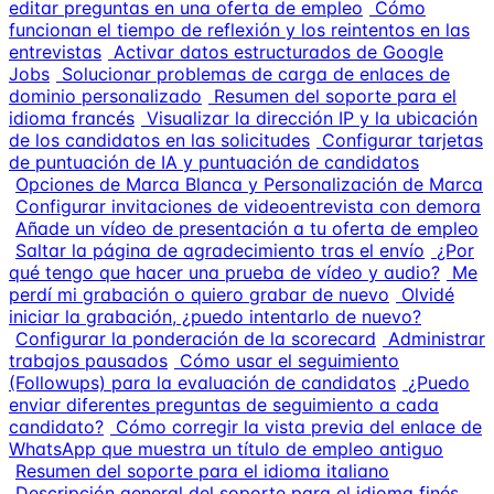
editar preguntas en una oferta de empleo
Cómo
funcionan el tiempo de reflexión y los reintentos en las
entrevistas
Activar datos estructurados de Google
Jobs
Solucionar problemas de carga de enlaces de
dominio personalizado
Resumen del soporte para el
idioma francés
Visualizar la dirección IP y la ubicación
de los candidatos en las solicitudes
Configurar tarjetas
de puntuación de IA y puntuación de candidatos
Opciones de Marca Blanca y Personalización de Marca
Configurar invitaciones de videoentrevista con demora
Añade un vídeo de presentación a tu oferta de empleo
Saltar la página de agradecimiento tras el envío
¿Por
qué tengo que hacer una prueba de vídeo y audio?
Me
perdí mi grabación o quiero grabar de nuevo
Olvidé
iniciar la grabación, ¿puedo intentarlo de nuevo?
Configurar la ponderación de la scorecard
Administrar
trabajos pausados
Cómo usar el seguimiento
(Followups) para la evaluación de candidatos
¿Puedo
enviar diferentes preguntas de seguimiento a cada
candidato?
Cómo corregir la vista previa del enlace de
WhatsApp que muestra un título de empleo antiguo
Resumen del soporte para el idioma italiano
Descripción general del soporte para el idioma finés