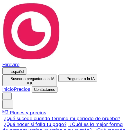
Hirevire
Español
Buscar o preguntar a la IA
Preguntar a la IA
⌘
K
Inicio
Precios
Contáctanos
Planes y precios
¿Qué sucede cuando termina mi periodo de prueba?
¿Qué hacer si falla tu pago?
¿Cuál es la mejor forma