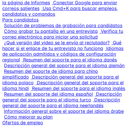
la página de Informes
Conectar Google para enviar
correos salientes
Usa Cmd+K para buscar empleos,
candidatos y comandos
Para candidatos
Solución de problemas de grabación para candidatos
Cómo grabar tu pantalla en una entrevista
Verifica tu
correo electrónico para iniciar una solicitud
¿Qué versión del video se le envía al reclutador?
Qué
hacer si el enlace de tu entrevista no funciona
Idiomas
de aplicación admitidos y códigos de configuración
regional
Resumen del soporte para el idioma danés
Descripción general del soporte para el idioma alemán
Resumen del soporte de idioma para chino
simplificado
Descripción general del soporte para el
idioma polaco
Descripción general del soporte para el
idioma hindi
Resumen del soporte para el idioma inglés
Resumen del soporte del idioma español
Descripción
general del soporte para el idioma turco
Descripción
general del soporte para el idioma neerlandés
Información general sobre el soporte del idioma árabe
Cómo mejorar su plan
Ofertas de empleo