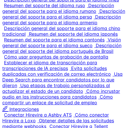
Resumen del soporte del idioma ruso
Descripción
general del soporte para el idioma rumano
Descripción
general del soporte para el idioma persa
Descripción
general del soporte para el idioma armenio
Descripción general del soporte para el idioma chino
tradicional
Resumen del soporte del idioma japonés
Resumen del soporte para el idioma cantonés
Visión
general del soporte para el idioma sueco
Descripción
general del soporte del idioma portugués de Brasil
Cómo usar preguntas de grabación de pantalla
Establecer el idioma de transcripción para
transcripciones de IA precisas
Evita solicitudes
duplicadas con verificación de correo electrónico
Usa
Deep Search para encontrar candidatos por lo que
dijeron
Usa etapas de trabajo personalizadas al
actualizar el estado de un candidato
Cómo incrustar
audio en las instrucciones para candidatos
Cómo
compartir un enlace de solicitud de empleo
Integraciones
Conectar Hirevire a Ashby ATS
Cómo conectar
Hirevire a Loxo
Obtener detalles de las solicitudes
mediante webhooks
Conectar Hirevire a Tellent