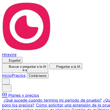
Hirevire
Español
Buscar o preguntar a la IA
Preguntar a la IA
⌘
K
Inicio
Precios
Contáctanos
Planes y precios
¿Qué sucede cuando termina mi periodo de prueba?
¿Qu
para los precios?
Cómo solicitar una extensión de la pru