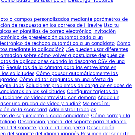
Cómo pausar su suscripción
Descargar facturas
acto o campos personalizados mediante parámetros de
cción de respuesta en los correos de Hirevire
Usa tu
icas en plantillas de correo electrónico
Invitación
ectrónico de preselección automatizado a un
electrónico de rechazo automático a un candidato
Cómo
tos mediante la aplicación?
¿Se pueden usar diferentes
formación sobre cómo volver a postularse después de
atos de aplicaciones cuando la descarga CSV de una
a?
Requisitos de la cámara para las entrevistas en
las solicitudes
Cómo pausar automáticamente las
tegrados
Cómo editar preguntas en una oferta de
oogle Jobs
Solucionar problemas de carga de enlaces de
 candidatos en las solicitudes
Configurar tarjetas de
vitaciones de videoentrevista con demora
Añade un
hacer una prueba de vídeo y audio?
Me perdí mi
ción de la scorecard
Administrar trabajos
ntas de seguimiento a cada candidato?
Cómo corregir la
taliano
Descripción general del soporte para el idioma
ral del soporte para el idioma persa
Descripción
en del soporte del idioma japonés
Resumen del soporte