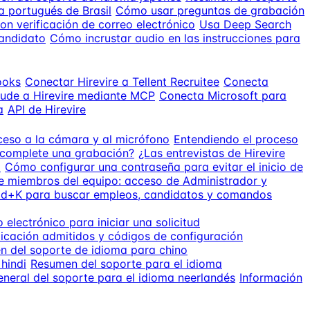
a portugués de Brasil
Cómo usar preguntas de grabación
con verificación de correo electrónico
Usa Deep Search
candidato
Cómo incrustar audio en las instrucciones para
ooks
Conectar Hirevire a Tellent Recruitee
Conecta
ude a Hirevire mediante MCP
Conecta Microsoft para
a
API de Hirevire
ceso a la cámara y al micrófono
Entendiendo el proceso
 complete una grabación?
¿Las entrevistas de Hirevire
o
Cómo configurar una contraseña para evitar el inicio de
e miembros del equipo: acceso de Administrador y
d+K para buscar empleos, candidatos y comandos
o electrónico para iniciar una solicitud
icación admitidos y códigos de configuración
 del soporte de idioma para chino
hindi
Resumen del soporte para el idioma
eneral del soporte para el idioma neerlandés
Información