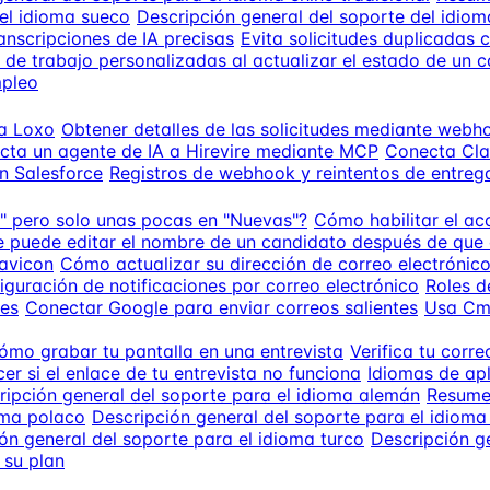
 el idioma sueco
Descripción general del soporte del idiom
anscripciones de IA precisas
Evita solicitudes duplicadas 
de trabajo personalizadas al actualizar el estado de un 
mpleo
 a Loxo
Obtener detalles de las solicitudes mediante webh
cta un agente de IA a Hirevire mediante MCP
Conecta Cla
n Salesforce
Registros de webhook y reintentos de entreg
" pero solo unas pocas en "Nuevas"?
Cómo habilitar el ac
e puede editar el nombre de un candidato después de que
avicon
Cómo actualizar su dirección de correo electrónic
iguración de notificaciones por correo electrónico
Roles d
mes
Conectar Google para enviar correos salientes
Usa Cm
ómo grabar tu pantalla en una entrevista
Verifica tu corre
er si el enlace de tu entrevista no funciona
Idiomas de apl
ripción general del soporte para el idioma alemán
Resumen
oma polaco
Descripción general del soporte para el idioma 
ón general del soporte para el idioma turco
Descripción g
su plan