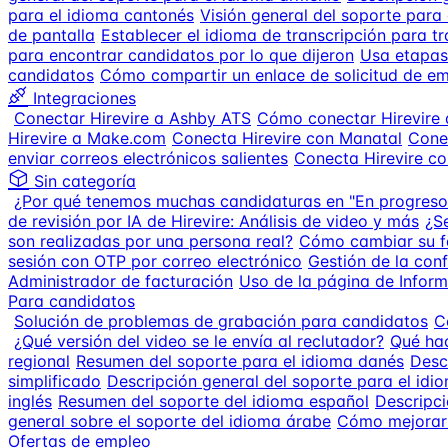
para el idioma cantonés
Visión general del soporte para
de pantalla
Establecer el idioma de transcripción para tr
para encontrar candidatos por lo que dijeron
Usa etapas 
candidatos
Cómo compartir un enlace de solicitud de e
Integraciones
Conectar Hirevire a Ashby ATS
Cómo conectar Hirevire
Hirevire a Make.com
Conecta Hirevire con Manatal
Cone
enviar correos electrónicos salientes
Conecta Hirevire co
Sin categoría
¿Por qué tenemos muchas candidaturas en "En progreso
de revisión por IA de Hirevire: Análisis de video y más
¿S
son realizadas por una persona real?
Cómo cambiar su f
sesión con OTP por correo electrónico
Gestión de la conf
Administrador de facturación
Uso de la página de Infor
Para candidatos
Solución de problemas de grabación para candidatos
C
¿Qué versión del video se le envía al reclutador?
Qué hac
regional
Resumen del soporte para el idioma danés
Desc
simplificado
Descripción general del soporte para el idi
inglés
Resumen del soporte del idioma español
Descripci
general sobre el soporte del idioma árabe
Cómo mejorar 
Ofertas de empleo