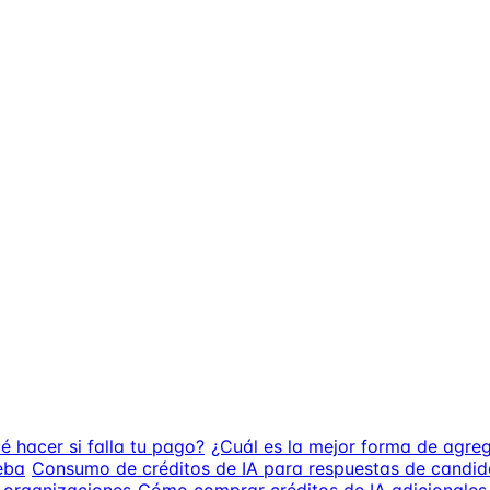
é hacer si falla tu pago?
¿Cuál es la mejor forma de agreg
eba
Consumo de créditos de IA para respuestas de candid