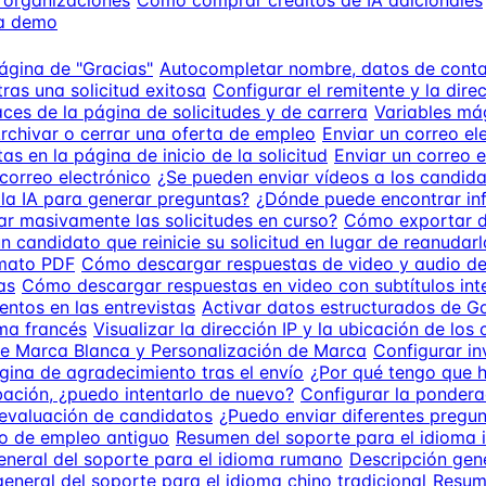
s organizaciones
Cómo comprar créditos de IA adicionales
na demo
página de "Gracias"
Autocompletar nombre, datos de cont
ras una solicitud exitosa
Configurar el remitente y la dire
ces de la página de solicitudes y de carrera
Variables mág
rchivar o cerrar una oferta de empleo
Enviar un correo el
s en la página de inicio de la solicitud
Enviar un correo 
 correo electrónico
¿Se pueden enviar vídeos a los candida
 la IA para generar preguntas?
¿Dónde puede encontrar in
ar masivamente las solicitudes en curso?
Cómo exportar d
un candidato que reinicie su solicitud en lugar de reanudarl
rmato PDF
Cómo descargar respuestas de video y audio de 
as
Cómo descargar respuestas en video con subtítulos in
entos en las entrevistas
Activar datos estructurados de G
ma francés
Visualizar la dirección IP y la ubicación de los
e Marca Blanca y Personalización de Marca
Configurar in
ágina de agradecimiento tras el envío
¿Por qué tengo que 
abación, ¿puedo intentarlo de nuevo?
Configurar la pondera
 evaluación de candidatos
¿Puedo enviar diferentes pregu
lo de empleo antiguo
Resumen del soporte para el idioma i
eneral del soporte para el idioma rumano
Descripción gene
eneral del soporte para el idioma chino tradicional
Resum