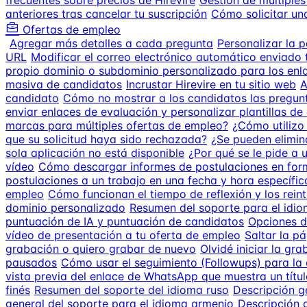
frecuentes sobre precios de Hirevire
Gestión de múltiple
anteriores tras cancelar tu suscripción
Cómo solicitar u
Ofertas de empleo
Agregar más detalles a cada pregunta
Personalizar la 
URL
Modificar el correo electrónico automático enviado t
propio dominio o subdominio personalizado para los enla
masiva de candidatos
Incrustar Hirevire en tu sitio web
A
candidato
Cómo no mostrar a los candidatos las pregunta
enviar enlaces de evaluación y personalizar plantillas de
marcas para múltiples ofertas de empleo?
¿Cómo utilizo
que su solicitud haya sido rechazada?
¿Se pueden elimin
sola aplicación no está disponible
¿Por qué se le pide a 
vídeo
Cómo descargar informes de postulaciones en fo
postulaciones a un trabajo en una fecha y hora específic
empleo
Cómo funcionan el tiempo de reflexión y los reint
dominio personalizado
Resumen del soporte para el idio
puntuación de IA y puntuación de candidatos
Opciones d
vídeo de presentación a tu oferta de empleo
Saltar la p
grabación o quiero grabar de nuevo
Olvidé iniciar la gr
pausados
Cómo usar el seguimiento (Followups) para la
vista previa del enlace de WhatsApp que muestra un títu
finés
Resumen del soporte del idioma ruso
Descripción g
general del soporte para el idioma armenio
Descripción g