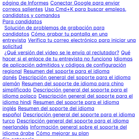
página de Informes
Conectar Google para enviar
correos salientes
Usa Cmd+K para buscar empleos,
candidatos y comandos
Para candidatos
Solución de problemas de grabación para
candidatos
Cómo grabar tu pantalla en una
entrevista
Verifica tu correo electrónico para iniciar una
solicitud
¿Qué versión del video se le envía al reclutador?
Qué
hacer si el enlace de tu entrevista no funciona
Idiomas
de aplicación admitidos y códigos de configuración
regional
Resumen del soporte para el idioma
danés
Descripción general del soporte para el idioma
alemán
Resumen del soporte de idioma para chino
simplificado
Descripción general del soporte para el
idioma polaco
Descripción general del soporte para el
idioma hindi
Resumen del soporte para el idioma
inglés
Resumen del soporte del idioma
español
Descripción general del soporte para el idioma
turco
Descripción general del soporte para el idioma
neerlandés
Información general sobre el soporte del
idioma árabe
Cómo mejorar su plan