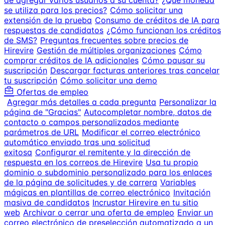
de agregar varios usuarios a su cuenta?
¿Qué moneda
se utiliza para los precios?
Cómo solicitar una
extensión de la prueba
Consumo de créditos de IA para
respuestas de candidatos
¿Cómo funcionan los créditos
de SMS?
Preguntas frecuentes sobre precios de
Hirevire
Gestión de múltiples organizaciones
Cómo
comprar créditos de IA adicionales
Cómo pausar su
suscripción
Descargar facturas anteriores tras cancelar
tu suscripción
Cómo solicitar una demo
Ofertas de empleo
Agregar más detalles a cada pregunta
Personalizar la
página de "Gracias"
Autocompletar nombre, datos de
contacto o campos personalizados mediante
parámetros de URL
Modificar el correo electrónico
automático enviado tras una solicitud
exitosa
Configurar el remitente y la dirección de
respuesta en los correos de Hirevire
Usa tu propio
dominio o subdominio personalizado para los enlaces
de la página de solicitudes y de carrera
Variables
mágicas en plantillas de correo electrónico
Invitación
masiva de candidatos
Incrustar Hirevire en tu sitio
web
Archivar o cerrar una oferta de empleo
Enviar un
correo electrónico de preselección automatizado a un