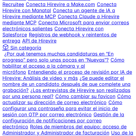
Recruitee
Conecta Hirevire a Make.com
Conecta
Hirevire con Manatal
Conecta un agente de IA a
Hirevire mediante MCP
Conecta Claude a Hirevire
mediante MCP
Conecta Microsoft para enviar correos
electrónicos salientes
Conecta Hirevire con
Salesforce
Registros de webhook y reintentos de
entrega
API de Hirevire
Sin categoría
¿Por qué tenemos muchas candidaturas en "En
progreso" pero solo unas pocas en "Nuevas"?
Cómo
habilitar el acceso a la cámara y al
micrófono
Entendiendo el proceso de revisión por IA de
Hirevire: Análisis de video y más
¿Se puede editar el
nombre de un candidato después de que complete una
grabación?
¿Las entrevistas de Hirevire son realizadas
por una persona real?
Cómo cambiar su favicon
Cómo
actualizar su dirección de correo electrónico
Cómo
configurar una contraseña para evitar el inicio de
sesión con OTP por correo electrónico
Gestión de la
configuración de notificaciones por correo
electrónico
Roles de miembros del equipo: acceso de
Administrador y Administrador de facturación
Uso de la