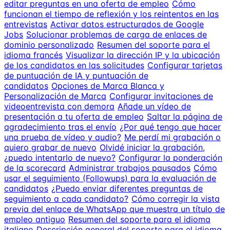
editar preguntas en una oferta de empleo
Cómo
funcionan el tiempo de reflexión y los reintentos en las
entrevistas
Activar datos estructurados de Google
Jobs
Solucionar problemas de carga de enlaces de
dominio personalizado
Resumen del soporte para el
idioma francés
Visualizar la dirección IP y la ubicación
de los candidatos en las solicitudes
Configurar tarjetas
de puntuación de IA y puntuación de
candidatos
Opciones de Marca Blanca y
Personalización de Marca
Configurar invitaciones de
videoentrevista con demora
Añade un vídeo de
presentación a tu oferta de empleo
Saltar la página de
agradecimiento tras el envío
¿Por qué tengo que hacer
una prueba de vídeo y audio?
Me perdí mi grabación o
quiero grabar de nuevo
Olvidé iniciar la grabación,
¿puedo intentarlo de nuevo?
Configurar la ponderación
de la scorecard
Administrar trabajos pausados
Cómo
usar el seguimiento (Followups) para la evaluación de
candidatos
¿Puedo enviar diferentes preguntas de
seguimiento a cada candidato?
Cómo corregir la vista
previa del enlace de WhatsApp que muestra un título de
empleo antiguo
Resumen del soporte para el idioma
italiano
Descripción general del soporte para el idioma