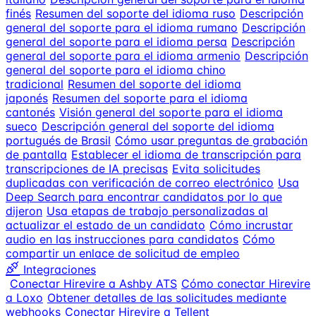
finés
Resumen del soporte del idioma ruso
Descripción
general del soporte para el idioma rumano
Descripción
general del soporte para el idioma persa
Descripción
general del soporte para el idioma armenio
Descripción
general del soporte para el idioma chino
tradicional
Resumen del soporte del idioma
japonés
Resumen del soporte para el idioma
cantonés
Visión general del soporte para el idioma
sueco
Descripción general del soporte del idioma
portugués de Brasil
Cómo usar preguntas de grabación
de pantalla
Establecer el idioma de transcripción para
transcripciones de IA precisas
Evita solicitudes
duplicadas con verificación de correo electrónico
Usa
Deep Search para encontrar candidatos por lo que
dijeron
Usa etapas de trabajo personalizadas al
actualizar el estado de un candidato
Cómo incrustar
audio en las instrucciones para candidatos
Cómo
compartir un enlace de solicitud de empleo
Integraciones
Conectar Hirevire a Ashby ATS
Cómo conectar Hirevire
a Loxo
Obtener detalles de las solicitudes mediante
webhooks
Conectar Hirevire a Tellent