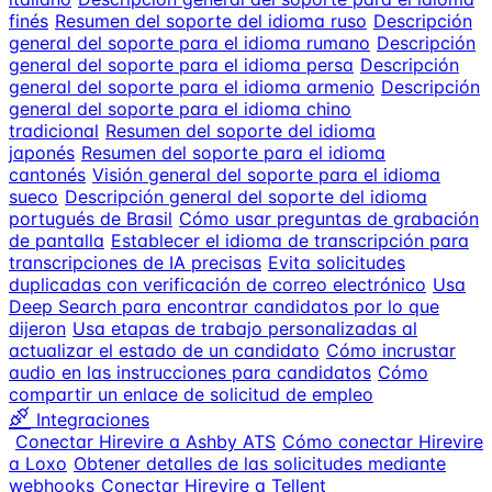
finés
Resumen del soporte del idioma ruso
Descripción
general del soporte para el idioma rumano
Descripción
general del soporte para el idioma persa
Descripción
general del soporte para el idioma armenio
Descripción
general del soporte para el idioma chino
tradicional
Resumen del soporte del idioma
japonés
Resumen del soporte para el idioma
cantonés
Visión general del soporte para el idioma
sueco
Descripción general del soporte del idioma
portugués de Brasil
Cómo usar preguntas de grabación
de pantalla
Establecer el idioma de transcripción para
transcripciones de IA precisas
Evita solicitudes
duplicadas con verificación de correo electrónico
Usa
Deep Search para encontrar candidatos por lo que
dijeron
Usa etapas de trabajo personalizadas al
actualizar el estado de un candidato
Cómo incrustar
audio en las instrucciones para candidatos
Cómo
compartir un enlace de solicitud de empleo
Integraciones
Conectar Hirevire a Ashby ATS
Cómo conectar Hirevire
a Loxo
Obtener detalles de las solicitudes mediante
webhooks
Conectar Hirevire a Tellent