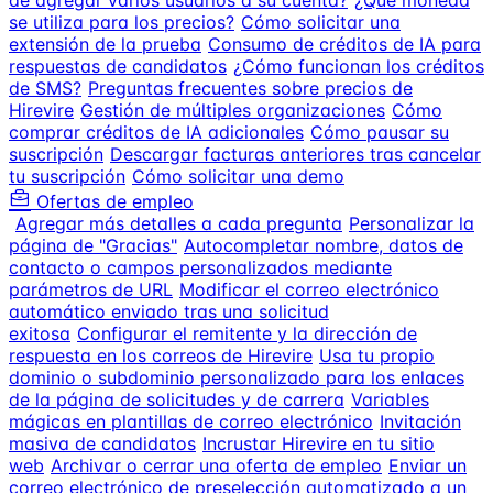
de agregar varios usuarios a su cuenta?
¿Qué moneda
se utiliza para los precios?
Cómo solicitar una
extensión de la prueba
Consumo de créditos de IA para
respuestas de candidatos
¿Cómo funcionan los créditos
de SMS?
Preguntas frecuentes sobre precios de
Hirevire
Gestión de múltiples organizaciones
Cómo
comprar créditos de IA adicionales
Cómo pausar su
suscripción
Descargar facturas anteriores tras cancelar
tu suscripción
Cómo solicitar una demo
Ofertas de empleo
Agregar más detalles a cada pregunta
Personalizar la
página de "Gracias"
Autocompletar nombre, datos de
contacto o campos personalizados mediante
parámetros de URL
Modificar el correo electrónico
automático enviado tras una solicitud
exitosa
Configurar el remitente y la dirección de
respuesta en los correos de Hirevire
Usa tu propio
dominio o subdominio personalizado para los enlaces
de la página de solicitudes y de carrera
Variables
mágicas en plantillas de correo electrónico
Invitación
masiva de candidatos
Incrustar Hirevire en tu sitio
web
Archivar o cerrar una oferta de empleo
Enviar un
correo electrónico de preselección automatizado a un