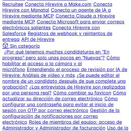
Recruitee
Conecta Hirevire a Make.com
Conecta
Hirevire con Manatal
Conecta un agente de IA a
Hirevire mediante MCP
Conecta Claude a Hirevire
mediante MCP
Conecta Microsoft para enviar correos
electrónicos salientes
Conecta Hirevire con
Salesforce
Registros de webhook y reintentos de
entrega
API de Hirevire
Sin categoría
¿Por qué tenemos muchas candidaturas en "En
progreso" pero solo unas pocas en "Nuevas"?
Cómo
habilitar el acceso a la cámara y al
micrófono
Entendiendo el proceso de revisión por IA de
Hirevire: Análisis de video y más
¿Se puede editar el
nombre de un candidato después de que complete una
grabación?
¿Las entrevistas de Hirevire son realizadas
por una persona real?
Cómo cambiar su favicon
Cómo
actualizar su dirección de correo electrónico
Cómo
configurar una contraseña para evitar el inicio de
sesión con OTP por correo electrónico
Gestión de la
configuración de notificaciones por correo
electrónico
Roles de miembros del equipo: acceso de
Administrador y Administrador de facturación
Uso de la