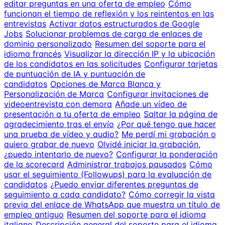
editar preguntas en una oferta de empleo
Cómo
funcionan el tiempo de reflexión y los reintentos en las
entrevistas
Activar datos estructurados de Google
Jobs
Solucionar problemas de carga de enlaces de
dominio personalizado
Resumen del soporte para el
idioma francés
Visualizar la dirección IP y la ubicación
de los candidatos en las solicitudes
Configurar tarjetas
de puntuación de IA y puntuación de
candidatos
Opciones de Marca Blanca y
Personalización de Marca
Configurar invitaciones de
videoentrevista con demora
Añade un vídeo de
presentación a tu oferta de empleo
Saltar la página de
agradecimiento tras el envío
¿Por qué tengo que hacer
una prueba de vídeo y audio?
Me perdí mi grabación o
quiero grabar de nuevo
Olvidé iniciar la grabación,
¿puedo intentarlo de nuevo?
Configurar la ponderación
de la scorecard
Administrar trabajos pausados
Cómo
usar el seguimiento (Followups) para la evaluación de
candidatos
¿Puedo enviar diferentes preguntas de
seguimiento a cada candidato?
Cómo corregir la vista
previa del enlace de WhatsApp que muestra un título de
empleo antiguo
Resumen del soporte para el idioma
italiano
Descripción general del soporte para el idioma