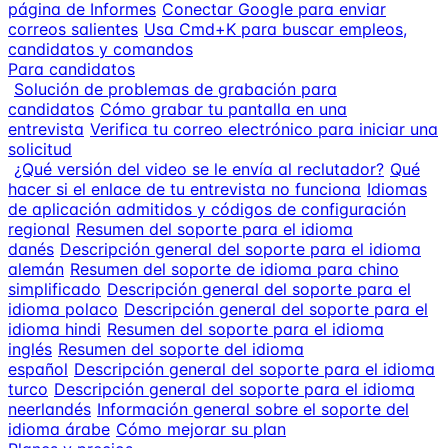
página de Informes
Conectar Google para enviar
correos salientes
Usa Cmd+K para buscar empleos,
candidatos y comandos
Para candidatos
Solución de problemas de grabación para
candidatos
Cómo grabar tu pantalla en una
entrevista
Verifica tu correo electrónico para iniciar una
solicitud
¿Qué versión del video se le envía al reclutador?
Qué
hacer si el enlace de tu entrevista no funciona
Idiomas
de aplicación admitidos y códigos de configuración
regional
Resumen del soporte para el idioma
danés
Descripción general del soporte para el idioma
alemán
Resumen del soporte de idioma para chino
simplificado
Descripción general del soporte para el
idioma polaco
Descripción general del soporte para el
idioma hindi
Resumen del soporte para el idioma
inglés
Resumen del soporte del idioma
español
Descripción general del soporte para el idioma
turco
Descripción general del soporte para el idioma
neerlandés
Información general sobre el soporte del
idioma árabe
Cómo mejorar su plan