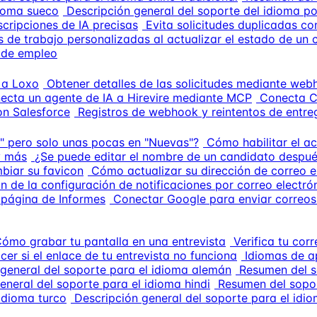
dioma sueco
Descripción general del soporte del idioma po
scripciones de IA precisas
Evita solicitudes duplicadas co
 de trabajo personalizadas al actualizar el estado de un 
 de empleo
 a Loxo
Obtener detalles de las solicitudes mediante we
ecta un agente de IA a Hirevire mediante MCP
Conecta C
on Salesforce
Registros de webhook y reintentos de entre
" pero solo unas pocas en "Nuevas"?
Cómo habilitar el a
 y más
¿Se puede editar el nombre de un candidato despu
iar su favicon
Cómo actualizar su dirección de correo e
n de la configuración de notificaciones por correo electró
 página de Informes
Conectar Google para enviar correos 
ómo grabar tu pantalla en una entrevista
Verifica tu corr
cer si el enlace de tu entrevista no funciona
Idiomas de a
 general del soporte para el idioma alemán
Resumen del s
eneral del soporte para el idioma hindi
Resumen del sopor
 idioma turco
Descripción general del soporte para el idi