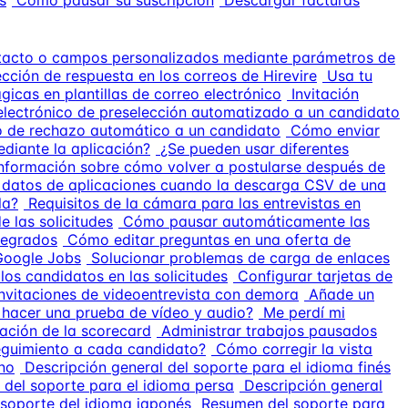
s
Cómo pausar su suscripción
Descargar facturas
tacto o campos personalizados mediante parámetros de
rección de respuesta en los correos de Hirevire
Usa tu
gicas en plantillas de correo electrónico
Invitación
electrónico de preselección automatizado a un candidato
co de rechazo automático a un candidato
Cómo enviar
diante la aplicación?
¿Se pueden usar diferentes
nformación sobre cómo volver a postularse después de
datos de aplicaciones cuando la descarga CSV de una
la?
Requisitos de la cámara para las entrevistas en
 las solicitudes
Cómo pausar automáticamente las
tegrados
Cómo editar preguntas en una oferta de
Google Jobs
Solucionar problemas de carga de enlaces
 los candidatos en las solicitudes
Configurar tarjetas de
invitaciones de videoentrevista con demora
Añade un
 hacer una prueba de vídeo y audio?
Me perdí mi
ación de la scorecard
Administrar trabajos pausados
eguimiento a cada candidato?
Cómo corregir la vista
ano
Descripción general del soporte para el idioma finés
 del soporte para el idioma persa
Descripción general
soporte del idioma japonés
Resumen del soporte para