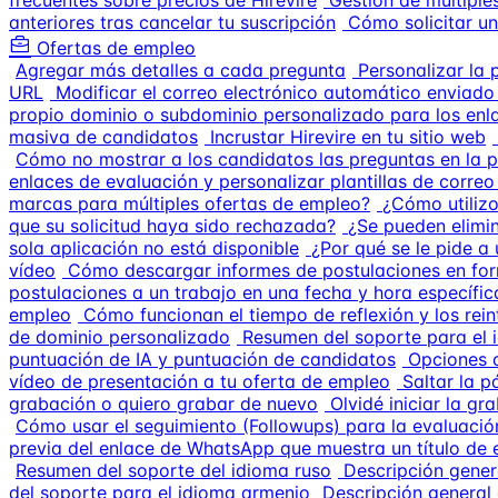
frecuentes sobre precios de Hirevire
Gestión de múltiple
anteriores tras cancelar tu suscripción
Cómo solicitar u
Ofertas de empleo
Agregar más detalles a cada pregunta
Personalizar la 
URL
Modificar el correo electrónico automático enviado 
propio dominio o subdominio personalizado para los enla
masiva de candidatos
Incrustar Hirevire en tu sitio web
Cómo no mostrar a los candidatos las preguntas en la pág
enlaces de evaluación y personalizar plantillas de correo
marcas para múltiples ofertas de empleo?
¿Cómo utilizo
que su solicitud haya sido rechazada?
¿Se pueden elimin
sola aplicación no está disponible
¿Por qué se le pide a 
vídeo
Cómo descargar informes de postulaciones en fo
postulaciones a un trabajo en una fecha y hora específic
empleo
Cómo funcionan el tiempo de reflexión y los rein
de dominio personalizado
Resumen del soporte para el 
puntuación de IA y puntuación de candidatos
Opciones 
vídeo de presentación a tu oferta de empleo
Saltar la p
grabación o quiero grabar de nuevo
Olvidé iniciar la g
Cómo usar el seguimiento (Followups) para la evaluaci
previa del enlace de WhatsApp que muestra un título de
Resumen del soporte del idioma ruso
Descripción gener
del soporte para el idioma armenio
Descripción general 