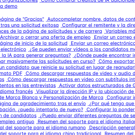
s organizaciones
Cómo comprar créditos de IA adicionale
na demo
página de "Gracias"
Autocompletar nombre, datos de con
tras una solicitud exitosa
Configurar el remitente y la di
ces de la página de solicitudes y de carrera
Variables má
Archivar o cerrar una oferta de empleo
Enviar un correo 
ina de inicio de la solicitud
Enviar un correo electróni
 electrónico
¿Se pueden enviar vídeos a los candidatos me
 la IA para generar preguntas?
¿Dónde puede encontrar i
ar masivamente las solicitudes en curso?
Cómo exportar 
un candidato que reinicie su solicitud en lugar de reanudar
rmato PDF
Cómo descargar respuestas de video y audio de
as
Cómo descargar respuestas en video con subtítulos in
tentos en las entrevistas
Activar datos estructurados de 
idioma francés
Visualizar la dirección IP y la ubicación de
de Marca Blanca y Personalización de Marca
Configurar 
ágina de agradecimiento tras el envío
¿Por qué tengo que
rabación, ¿puedo intentarlo de nuevo?
Configurar la ponder
ón de candidatos
¿Puedo enviar diferentes preguntas de s
 empleo antiguo
Resumen del soporte para el idioma itali
al del soporte para el idioma rumano
Descripción general
del soporte para el idioma chino tradicional
Resumen del 