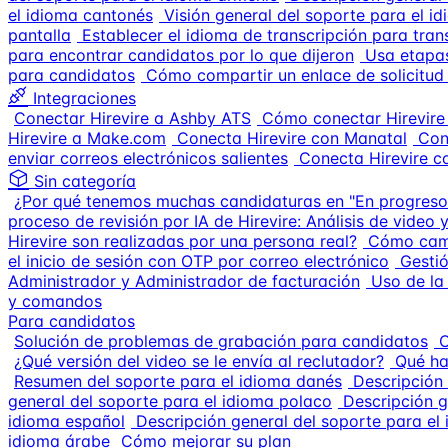
el idioma cantonés
Visión general del soporte para el i
pantalla
Establecer el idioma de transcripción para tran
para encontrar candidatos por lo que dijeron
Usa etapas
para candidatos
Cómo compartir un enlace de solicitud
Integraciones
Conectar Hirevire a Ashby ATS
Cómo conectar Hirevire
Hirevire a Make.com
Conecta Hirevire con Manatal
Con
enviar correos electrónicos salientes
Conecta Hirevire c
Sin categoría
¿Por qué tenemos muchas candidaturas en "En progreso
proceso de revisión por IA de Hirevire: Análisis de video
Hirevire son realizadas por una persona real?
Cómo camb
el inicio de sesión con OTP por correo electrónico
Gestió
Administrador y Administrador de facturación
Uso de la
y comandos
Para candidatos
Solución de problemas de grabación para candidatos
C
¿Qué versión del video se le envía al reclutador?
Qué ha
Resumen del soporte para el idioma danés
Descripción
general del soporte para el idioma polaco
Descripción g
idioma español
Descripción general del soporte para el
idioma árabe
Cómo mejorar su plan