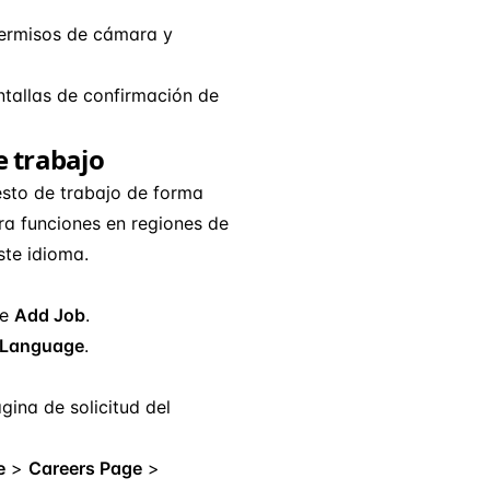
permisos de cámara y
ntallas de confirmación de
e trabajo
esto de trabajo de forma
ra funciones en regiones de
ste idioma.
ne
Add Job
.
Language
.
gina de solicitud del
e
>
Careers Page
>