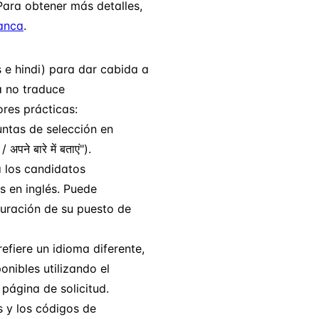
 Para obtener más detalles,
anca
.
s e hindi) para dar cabida a
a no traduce
res prácticas:
ntas de selección en
े बारे में बताएं").
a los candidatos
s en inglés. Puede
guración de su puesto de
efiere un idioma diferente,
nibles utilizando el
 página de solicitud.
s y los códigos de