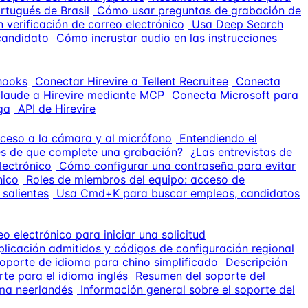
rtugués de Brasil
Cómo usar preguntas de grabación de
n verificación de correo electrónico
Usa Deep Search
candidato
Cómo incrustar audio en las instrucciones
bhooks
Conectar Hirevire a Tellent Recruitee
Conecta
laude a Hirevire mediante MCP
Conecta Microsoft para
ga
API de Hirevire
cceso a la cámara y al micrófono
Entendiendo el
és de que complete una grabación?
¿Las entrevistas de
lectrónico
Cómo configurar una contraseña para evitar
nico
Roles de miembros del equipo: acceso de
salientes
Usa Cmd+K para buscar empleos, candidatos
eo electrónico para iniciar una solicitud
plicación admitidos y códigos de configuración regional
oporte de idioma para chino simplificado
Descripción
te para el idioma inglés
Resumen del soporte del
oma neerlandés
Información general sobre el soporte del