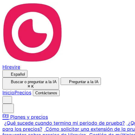
Hirevire
Español
Buscar o preguntar a la IA
Preguntar a la IA
⌘
K
Inicio
Precios
Contáctanos
Planes y precios
¿Qué sucede cuando termina mi periodo de prueba?
¿Q
para los precios?
Cómo solicitar una extensión de la pr