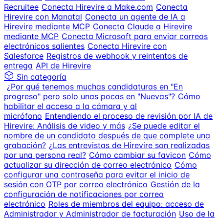
Recruitee
Conecta Hirevire a Make.com
Conecta
Hirevire con Manatal
Conecta un agente de IA a
Hirevire mediante MCP
Conecta Claude a Hirevire
mediante MCP
Conecta Microsoft para enviar correos
electrónicos salientes
Conecta Hirevire con
Salesforce
Registros de webhook y reintentos de
entrega
API de Hirevire
Sin categoría
¿Por qué tenemos muchas candidaturas en "En
progreso" pero solo unas pocas en "Nuevas"?
Cómo
habilitar el acceso a la cámara y al
micrófono
Entendiendo el proceso de revisión por IA de
Hirevire: Análisis de video y más
¿Se puede editar el
nombre de un candidato después de que complete una
grabación?
¿Las entrevistas de Hirevire son realizadas
por una persona real?
Cómo cambiar su favicon
Cómo
actualizar su dirección de correo electrónico
Cómo
configurar una contraseña para evitar el inicio de
sesión con OTP por correo electrónico
Gestión de la
configuración de notificaciones por correo
electrónico
Roles de miembros del equipo: acceso de
Administrador y Administrador de facturación
Uso de la