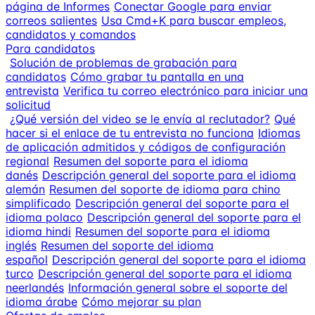
página de Informes
Conectar Google para enviar
correos salientes
Usa Cmd+K para buscar empleos,
candidatos y comandos
Para candidatos
Solución de problemas de grabación para
candidatos
Cómo grabar tu pantalla en una
entrevista
Verifica tu correo electrónico para iniciar una
solicitud
¿Qué versión del video se le envía al reclutador?
Qué
hacer si el enlace de tu entrevista no funciona
Idiomas
de aplicación admitidos y códigos de configuración
regional
Resumen del soporte para el idioma
danés
Descripción general del soporte para el idioma
alemán
Resumen del soporte de idioma para chino
simplificado
Descripción general del soporte para el
idioma polaco
Descripción general del soporte para el
idioma hindi
Resumen del soporte para el idioma
inglés
Resumen del soporte del idioma
español
Descripción general del soporte para el idioma
turco
Descripción general del soporte para el idioma
neerlandés
Información general sobre el soporte del
idioma árabe
Cómo mejorar su plan