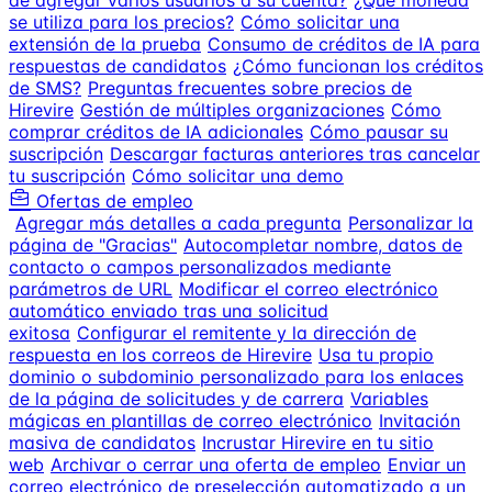
de agregar varios usuarios a su cuenta?
¿Qué moneda
se utiliza para los precios?
Cómo solicitar una
extensión de la prueba
Consumo de créditos de IA para
respuestas de candidatos
¿Cómo funcionan los créditos
de SMS?
Preguntas frecuentes sobre precios de
Hirevire
Gestión de múltiples organizaciones
Cómo
comprar créditos de IA adicionales
Cómo pausar su
suscripción
Descargar facturas anteriores tras cancelar
tu suscripción
Cómo solicitar una demo
Ofertas de empleo
Agregar más detalles a cada pregunta
Personalizar la
página de "Gracias"
Autocompletar nombre, datos de
contacto o campos personalizados mediante
parámetros de URL
Modificar el correo electrónico
automático enviado tras una solicitud
exitosa
Configurar el remitente y la dirección de
respuesta en los correos de Hirevire
Usa tu propio
dominio o subdominio personalizado para los enlaces
de la página de solicitudes y de carrera
Variables
mágicas en plantillas de correo electrónico
Invitación
masiva de candidatos
Incrustar Hirevire en tu sitio
web
Archivar o cerrar una oferta de empleo
Enviar un
correo electrónico de preselección automatizado a un