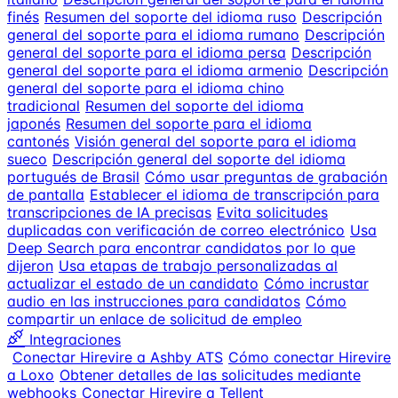
finés
Resumen del soporte del idioma ruso
Descripción
general del soporte para el idioma rumano
Descripción
general del soporte para el idioma persa
Descripción
general del soporte para el idioma armenio
Descripción
general del soporte para el idioma chino
tradicional
Resumen del soporte del idioma
japonés
Resumen del soporte para el idioma
cantonés
Visión general del soporte para el idioma
sueco
Descripción general del soporte del idioma
portugués de Brasil
Cómo usar preguntas de grabación
de pantalla
Establecer el idioma de transcripción para
transcripciones de IA precisas
Evita solicitudes
duplicadas con verificación de correo electrónico
Usa
Deep Search para encontrar candidatos por lo que
dijeron
Usa etapas de trabajo personalizadas al
actualizar el estado de un candidato
Cómo incrustar
audio en las instrucciones para candidatos
Cómo
compartir un enlace de solicitud de empleo
Integraciones
Conectar Hirevire a Ashby ATS
Cómo conectar Hirevire
a Loxo
Obtener detalles de las solicitudes mediante
webhooks
Conectar Hirevire a Tellent