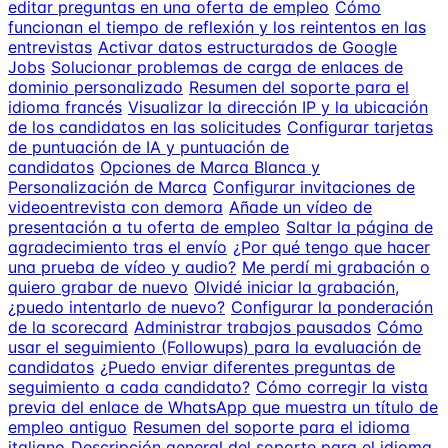
editar preguntas en una oferta de empleo
Cómo
funcionan el tiempo de reflexión y los reintentos en las
entrevistas
Activar datos estructurados de Google
Jobs
Solucionar problemas de carga de enlaces de
dominio personalizado
Resumen del soporte para el
idioma francés
Visualizar la dirección IP y la ubicación
de los candidatos en las solicitudes
Configurar tarjetas
de puntuación de IA y puntuación de
candidatos
Opciones de Marca Blanca y
Personalización de Marca
Configurar invitaciones de
videoentrevista con demora
Añade un vídeo de
presentación a tu oferta de empleo
Saltar la página de
agradecimiento tras el envío
¿Por qué tengo que hacer
una prueba de vídeo y audio?
Me perdí mi grabación o
quiero grabar de nuevo
Olvidé iniciar la grabación,
¿puedo intentarlo de nuevo?
Configurar la ponderación
de la scorecard
Administrar trabajos pausados
Cómo
usar el seguimiento (Followups) para la evaluación de
candidatos
¿Puedo enviar diferentes preguntas de
seguimiento a cada candidato?
Cómo corregir la vista
previa del enlace de WhatsApp que muestra un título de
empleo antiguo
Resumen del soporte para el idioma
italiano
Descripción general del soporte para el idioma