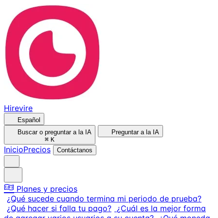
Hirevire
Español
Buscar o preguntar a la IA
Preguntar a la IA
⌘
K
Inicio
Precios
Contáctanos
Planes y precios
¿Qué sucede cuando termina mi periodo de prueba?
¿Qué hacer si falla tu pago?
¿Cuál es la mejor forma