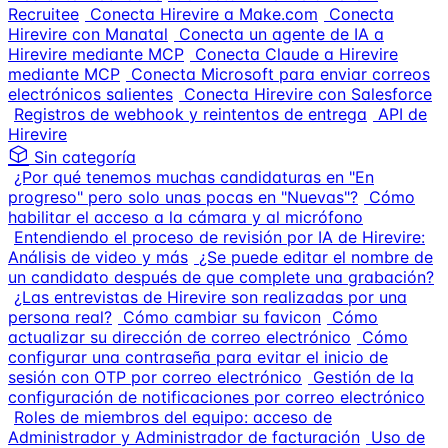
Recruitee
Conecta Hirevire a Make.com
Conecta
Hirevire con Manatal
Conecta un agente de IA a
Hirevire mediante MCP
Conecta Claude a Hirevire
mediante MCP
Conecta Microsoft para enviar correos
electrónicos salientes
Conecta Hirevire con Salesforce
Registros de webhook y reintentos de entrega
API de
Hirevire
Sin categoría
¿Por qué tenemos muchas candidaturas en "En
progreso" pero solo unas pocas en "Nuevas"?
Cómo
habilitar el acceso a la cámara y al micrófono
Entendiendo el proceso de revisión por IA de Hirevire:
Análisis de video y más
¿Se puede editar el nombre de
un candidato después de que complete una grabación?
¿Las entrevistas de Hirevire son realizadas por una
persona real?
Cómo cambiar su favicon
Cómo
actualizar su dirección de correo electrónico
Cómo
configurar una contraseña para evitar el inicio de
sesión con OTP por correo electrónico
Gestión de la
configuración de notificaciones por correo electrónico
Roles de miembros del equipo: acceso de
Administrador y Administrador de facturación
Uso de