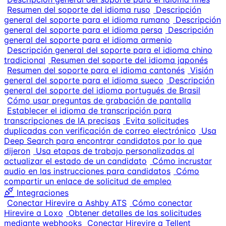
Resumen del soporte del idioma ruso
Descripción
general del soporte para el idioma rumano
Descripción
general del soporte para el idioma persa
Descripción
general del soporte para el idioma armenio
Descripción general del soporte para el idioma chino
tradicional
Resumen del soporte del idioma japonés
Resumen del soporte para el idioma cantonés
Visión
general del soporte para el idioma sueco
Descripción
general del soporte del idioma portugués de Brasil
Cómo usar preguntas de grabación de pantalla
Establecer el idioma de transcripción para
transcripciones de IA precisas
Evita solicitudes
duplicadas con verificación de correo electrónico
Usa
Deep Search para encontrar candidatos por lo que
dijeron
Usa etapas de trabajo personalizadas al
actualizar el estado de un candidato
Cómo incrustar
audio en las instrucciones para candidatos
Cómo
compartir un enlace de solicitud de empleo
Integraciones
Conectar Hirevire a Ashby ATS
Cómo conectar
Hirevire a Loxo
Obtener detalles de las solicitudes
mediante webhooks
Conectar Hirevire a Tellent