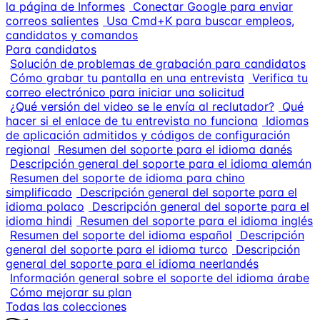
la página de Informes
Conectar Google para enviar
correos salientes
Usa Cmd+K para buscar empleos,
candidatos y comandos
Para candidatos
Solución de problemas de grabación para candidatos
Cómo grabar tu pantalla en una entrevista
Verifica tu
correo electrónico para iniciar una solicitud
¿Qué versión del video se le envía al reclutador?
Qué
hacer si el enlace de tu entrevista no funciona
Idiomas
de aplicación admitidos y códigos de configuración
regional
Resumen del soporte para el idioma danés
Descripción general del soporte para el idioma alemán
Resumen del soporte de idioma para chino
simplificado
Descripción general del soporte para el
idioma polaco
Descripción general del soporte para el
idioma hindi
Resumen del soporte para el idioma inglés
Resumen del soporte del idioma español
Descripción
general del soporte para el idioma turco
Descripción
general del soporte para el idioma neerlandés
Información general sobre el soporte del idioma árabe
Cómo mejorar su plan
Todas las colecciones