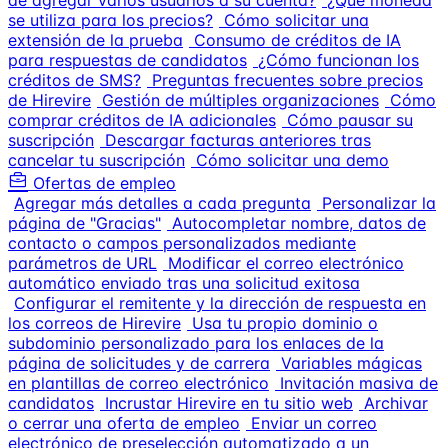
de agregar varios usuarios a su cuenta?
¿Qué moneda
se utiliza para los precios?
Cómo solicitar una
extensión de la prueba
Consumo de créditos de IA
para respuestas de candidatos
¿Cómo funcionan los
créditos de SMS?
Preguntas frecuentes sobre precios
de Hirevire
Gestión de múltiples organizaciones
Cómo
comprar créditos de IA adicionales
Cómo pausar su
suscripción
Descargar facturas anteriores tras
cancelar tu suscripción
Cómo solicitar una demo
Ofertas de empleo
Agregar más detalles a cada pregunta
Personalizar la
página de "Gracias"
Autocompletar nombre, datos de
contacto o campos personalizados mediante
parámetros de URL
Modificar el correo electrónico
automático enviado tras una solicitud exitosa
Configurar el remitente y la dirección de respuesta en
los correos de Hirevire
Usa tu propio dominio o
subdominio personalizado para los enlaces de la
página de solicitudes y de carrera
Variables mágicas
en plantillas de correo electrónico
Invitación masiva de
candidatos
Incrustar Hirevire en tu sitio web
Archivar
o cerrar una oferta de empleo
Enviar un correo
electrónico de preselección automatizado a un