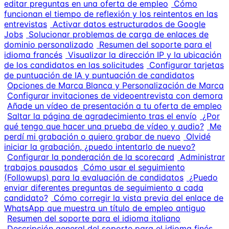
editar preguntas en una oferta de empleo
Cómo
funcionan el tiempo de reflexión y los reintentos en las
entrevistas
Activar datos estructurados de Google
Jobs
Solucionar problemas de carga de enlaces de
dominio personalizado
Resumen del soporte para el
idioma francés
Visualizar la dirección IP y la ubicación
de los candidatos en las solicitudes
Configurar tarjetas
de puntuación de IA y puntuación de candidatos
Opciones de Marca Blanca y Personalización de Marca
Configurar invitaciones de videoentrevista con demora
Añade un vídeo de presentación a tu oferta de empleo
Saltar la página de agradecimiento tras el envío
¿Por
qué tengo que hacer una prueba de vídeo y audio?
Me
perdí mi grabación o quiero grabar de nuevo
Olvidé
iniciar la grabación, ¿puedo intentarlo de nuevo?
Configurar la ponderación de la scorecard
Administrar
trabajos pausados
Cómo usar el seguimiento
(Followups) para la evaluación de candidatos
¿Puedo
enviar diferentes preguntas de seguimiento a cada
candidato?
Cómo corregir la vista previa del enlace de
WhatsApp que muestra un título de empleo antiguo
Resumen del soporte para el idioma italiano
Descripción general del soporte para el idioma finés