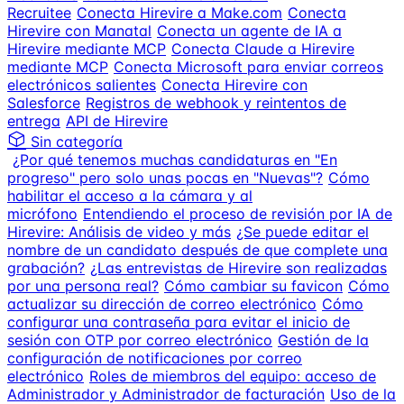
Recruitee
Conecta Hirevire a Make.com
Conecta
Hirevire con Manatal
Conecta un agente de IA a
Hirevire mediante MCP
Conecta Claude a Hirevire
mediante MCP
Conecta Microsoft para enviar correos
electrónicos salientes
Conecta Hirevire con
Salesforce
Registros de webhook y reintentos de
entrega
API de Hirevire
Sin categoría
¿Por qué tenemos muchas candidaturas en "En
progreso" pero solo unas pocas en "Nuevas"?
Cómo
habilitar el acceso a la cámara y al
micrófono
Entendiendo el proceso de revisión por IA de
Hirevire: Análisis de video y más
¿Se puede editar el
nombre de un candidato después de que complete una
grabación?
¿Las entrevistas de Hirevire son realizadas
por una persona real?
Cómo cambiar su favicon
Cómo
actualizar su dirección de correo electrónico
Cómo
configurar una contraseña para evitar el inicio de
sesión con OTP por correo electrónico
Gestión de la
configuración de notificaciones por correo
electrónico
Roles de miembros del equipo: acceso de
Administrador y Administrador de facturación
Uso de la