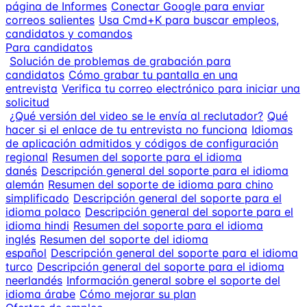
página de Informes
Conectar Google para enviar
correos salientes
Usa Cmd+K para buscar empleos,
candidatos y comandos
Para candidatos
Solución de problemas de grabación para
candidatos
Cómo grabar tu pantalla en una
entrevista
Verifica tu correo electrónico para iniciar una
solicitud
¿Qué versión del video se le envía al reclutador?
Qué
hacer si el enlace de tu entrevista no funciona
Idiomas
de aplicación admitidos y códigos de configuración
regional
Resumen del soporte para el idioma
danés
Descripción general del soporte para el idioma
alemán
Resumen del soporte de idioma para chino
simplificado
Descripción general del soporte para el
idioma polaco
Descripción general del soporte para el
idioma hindi
Resumen del soporte para el idioma
inglés
Resumen del soporte del idioma
español
Descripción general del soporte para el idioma
turco
Descripción general del soporte para el idioma
neerlandés
Información general sobre el soporte del
idioma árabe
Cómo mejorar su plan