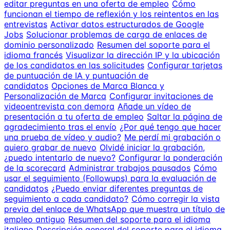
editar preguntas en una oferta de empleo
Cómo
funcionan el tiempo de reflexión y los reintentos en las
entrevistas
Activar datos estructurados de Google
Jobs
Solucionar problemas de carga de enlaces de
dominio personalizado
Resumen del soporte para el
idioma francés
Visualizar la dirección IP y la ubicación
de los candidatos en las solicitudes
Configurar tarjetas
de puntuación de IA y puntuación de
candidatos
Opciones de Marca Blanca y
Personalización de Marca
Configurar invitaciones de
videoentrevista con demora
Añade un vídeo de
presentación a tu oferta de empleo
Saltar la página de
agradecimiento tras el envío
¿Por qué tengo que hacer
una prueba de vídeo y audio?
Me perdí mi grabación o
quiero grabar de nuevo
Olvidé iniciar la grabación,
¿puedo intentarlo de nuevo?
Configurar la ponderación
de la scorecard
Administrar trabajos pausados
Cómo
usar el seguimiento (Followups) para la evaluación de
candidatos
¿Puedo enviar diferentes preguntas de
seguimiento a cada candidato?
Cómo corregir la vista
previa del enlace de WhatsApp que muestra un título de
empleo antiguo
Resumen del soporte para el idioma
italiano
Descripción general del soporte para el idioma