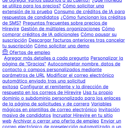
de agregar varios usuarios a su cuenta?
¿Qué moneda
se utiliza para los precios?
Cómo solicitar una
extensión de la prueba
Consumo de créditos de IA para
respuestas de candidatos
¿Cómo funcionan los créditos
de SMS?
Preguntas frecuentes sobre precios de
Hirevire
Gestión de múltiples organizaciones
Cómo
comprar créditos de IA adicionales
Cómo pausar su
suscripción
Descargar facturas anteriores tras cancelar
tu suscripción
Cómo solicitar una demo
Ofertas de empleo
Agregar más detalles a cada pregunta
Personalizar la
página de "Gracias"
Autocompletar nombre, datos de
contacto o campos personalizados mediante
parámetros de URL
Modificar el correo electrónico
automático enviado tras una solicitud
exitosa
Configurar el remitente y la dirección de
respuesta en los correos de Hirevire
Usa tu propio
dominio o subdominio personalizado para los enlaces
de la página de solicitudes y de carrera
Variables
mágicas en plantillas de correo electrónico
Invitación
masiva de candidatos
Incrustar Hirevire en tu sitio
web
Archivar o cerrar una oferta de empleo
Enviar un
correo electrónico de preselección automatizado a un