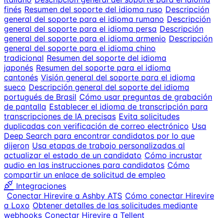
finés
Resumen del soporte del idioma ruso
Descripción
general del soporte para el idioma rumano
Descripción
general del soporte para el idioma persa
Descripción
general del soporte para el idioma armenio
Descripción
general del soporte para el idioma chino
tradicional
Resumen del soporte del idioma
japonés
Resumen del soporte para el idioma
cantonés
Visión general del soporte para el idioma
sueco
Descripción general del soporte del idioma
portugués de Brasil
Cómo usar preguntas de grabación
de pantalla
Establecer el idioma de transcripción para
transcripciones de IA precisas
Evita solicitudes
duplicadas con verificación de correo electrónico
Usa
Deep Search para encontrar candidatos por lo que
dijeron
Usa etapas de trabajo personalizadas al
actualizar el estado de un candidato
Cómo incrustar
audio en las instrucciones para candidatos
Cómo
compartir un enlace de solicitud de empleo
Integraciones
Conectar Hirevire a Ashby ATS
Cómo conectar Hirevire
a Loxo
Obtener detalles de las solicitudes mediante
webhooks
Conectar Hirevire a Tellent