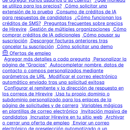
de agregar varios usuarios a su cuenta?
¿Qué moneda
se utiliza para los precios?
Cómo solicitar una
extensión de la prueba
Consumo de créditos de IA
para respuestas de candidatos
¿Cómo funcionan los
créditos de SMS?
Preguntas frecuentes sobre precios
de Hirevire
Gestión de múltiples organizaciones
Cómo
comprar créditos de IA adicionales
Cómo pausar su
suscripción
Descargar facturas anteriores tras
cancelar tu suscripción
Cómo solicitar una demo
Ofertas de empleo
Agregar más detalles a cada pregunta
Personalizar la
página de "Gracias"
Autocompletar nombre, datos de
contacto o campos personalizados mediante
parámetros de URL
Modificar el correo electrónico
automático enviado tras una solicitud exitosa
Configurar el remitente y la dirección de respuesta en
los correos de Hirevire
Usa tu propio dominio o
subdominio personalizado para los enlaces de la
página de solicitudes y de carrera
Variables mágicas
en plantillas de correo electrónico
Invitación masiva de
candidatos
Incrustar Hirevire en tu sitio web
Archivar
o cerrar una oferta de empleo
Enviar un correo
electrónico de preselección automatizado a un