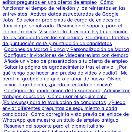
editar preguntas en una oferta de empleo
Cómo
funcionan el tiempo de reflexión y los reintentos en las
entrevistas
Activar datos estructurados de Google
Jobs
Solucionar problemas de carga de enlaces de
dominio personalizado
Resumen del soporte para el
idioma francés
Visualizar la dirección IP y la ubicación
de los candidatos en las solicitudes
Configurar tarjetas
de puntuación de IA y puntuación de candidatos
Opciones de Marca Blanca y Personalización de Marca
Configurar invitaciones de videoentrevista con demora
Añade un vídeo de presentación a tu oferta de empleo
Saltar la página de agradecimiento tras el envío
¿Por
qué tengo que hacer una prueba de vídeo y audio?
Me
perdí mi grabación o quiero grabar de nuevo
Olvidé
iniciar la grabación, ¿puedo intentarlo de nuevo?
Configurar la ponderación de la scorecard
Administrar
trabajos pausados
Cómo usar el seguimiento
(Followups) para la evaluación de candidatos
¿Puedo
enviar diferentes preguntas de seguimiento a cada
candidato?
Cómo corregir la vista previa del enlace de
WhatsApp que muestra un título de empleo antiguo
Resumen del soporte para el idioma italiano
Descripción general del soporte para el idioma finés