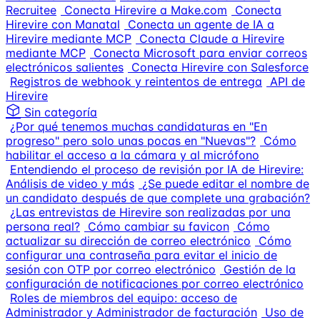
Recruitee
Conecta Hirevire a Make.com
Conecta
Hirevire con Manatal
Conecta un agente de IA a
Hirevire mediante MCP
Conecta Claude a Hirevire
mediante MCP
Conecta Microsoft para enviar correos
electrónicos salientes
Conecta Hirevire con Salesforce
Registros de webhook y reintentos de entrega
API de
Hirevire
Sin categoría
¿Por qué tenemos muchas candidaturas en "En
progreso" pero solo unas pocas en "Nuevas"?
Cómo
habilitar el acceso a la cámara y al micrófono
Entendiendo el proceso de revisión por IA de Hirevire:
Análisis de video y más
¿Se puede editar el nombre de
un candidato después de que complete una grabación?
¿Las entrevistas de Hirevire son realizadas por una
persona real?
Cómo cambiar su favicon
Cómo
actualizar su dirección de correo electrónico
Cómo
configurar una contraseña para evitar el inicio de
sesión con OTP por correo electrónico
Gestión de la
configuración de notificaciones por correo electrónico
Roles de miembros del equipo: acceso de
Administrador y Administrador de facturación
Uso de