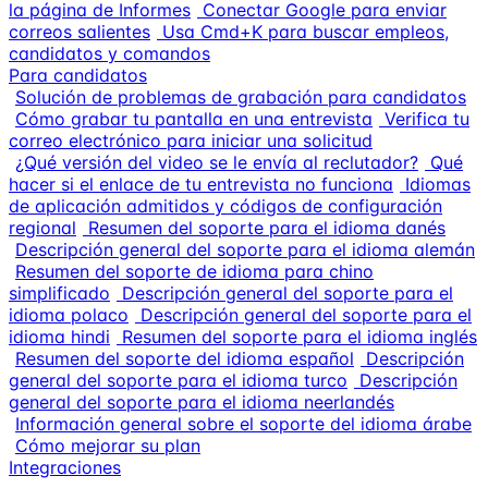
la página de Informes
Conectar Google para enviar
correos salientes
Usa Cmd+K para buscar empleos,
candidatos y comandos
Para candidatos
Solución de problemas de grabación para candidatos
Cómo grabar tu pantalla en una entrevista
Verifica tu
correo electrónico para iniciar una solicitud
¿Qué versión del video se le envía al reclutador?
Qué
hacer si el enlace de tu entrevista no funciona
Idiomas
de aplicación admitidos y códigos de configuración
regional
Resumen del soporte para el idioma danés
Descripción general del soporte para el idioma alemán
Resumen del soporte de idioma para chino
simplificado
Descripción general del soporte para el
idioma polaco
Descripción general del soporte para el
idioma hindi
Resumen del soporte para el idioma inglés
Resumen del soporte del idioma español
Descripción
general del soporte para el idioma turco
Descripción
general del soporte para el idioma neerlandés
Información general sobre el soporte del idioma árabe
Cómo mejorar su plan
Integraciones