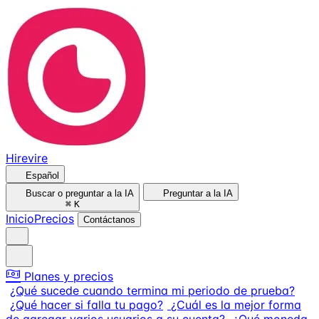
Hirevire
Español
Buscar o preguntar a la IA
Preguntar a la IA
⌘
K
Inicio
Precios
Contáctanos
Planes y precios
¿Qué sucede cuando termina mi periodo de prueba?
¿Qué hacer si falla tu pago?
¿Cuál es la mejor forma