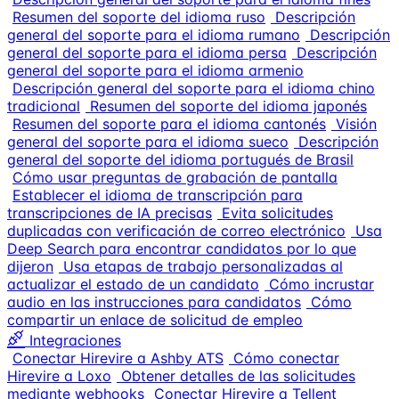
Resumen del soporte del idioma ruso
Descripción
general del soporte para el idioma rumano
Descripción
general del soporte para el idioma persa
Descripción
general del soporte para el idioma armenio
Descripción general del soporte para el idioma chino
tradicional
Resumen del soporte del idioma japonés
Resumen del soporte para el idioma cantonés
Visión
general del soporte para el idioma sueco
Descripción
general del soporte del idioma portugués de Brasil
Cómo usar preguntas de grabación de pantalla
Establecer el idioma de transcripción para
transcripciones de IA precisas
Evita solicitudes
duplicadas con verificación de correo electrónico
Usa
Deep Search para encontrar candidatos por lo que
dijeron
Usa etapas de trabajo personalizadas al
actualizar el estado de un candidato
Cómo incrustar
audio en las instrucciones para candidatos
Cómo
compartir un enlace de solicitud de empleo
Integraciones
Conectar Hirevire a Ashby ATS
Cómo conectar
Hirevire a Loxo
Obtener detalles de las solicitudes
mediante webhooks
Conectar Hirevire a Tellent