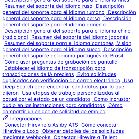
Resumen del soporte del idioma ruso
Descripción
general del soporte para el idioma rumano
Descripción
general del soporte para el idioma persa
Descripción
general del soporte para el idioma armenio
Descripción general del soporte para el idioma chino
tradicional
Resumen del soporte del idioma japonés
Resumen del soporte para el idioma cantonés
Visión
general del soporte para el idioma sueco
Descripción
general del soporte del idioma portugués de Brasil
Cómo usar preguntas de grabación de pantalla
Establecer el idioma de transcripción para
transcripciones de IA precisas
Evita solicitudes
duplicadas con verificación de correo electrónico
Usa
Deep Search para encontrar candidatos por lo que
dijeron
Usa etapas de trabajo personalizadas al
actualizar el estado de un candidato
Cómo incrustar
audio en las instrucciones para candidatos
Cómo
compartir un enlace de solicitud de empleo
Integraciones
Conectar Hirevire a Ashby ATS
Cómo conectar
Hirevire a Loxo
Obtener detalles de las solicitudes
mediante webhooks
Conectar Hirevire a Tellent