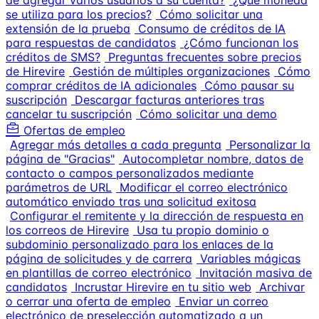
de agregar varios usuarios a su cuenta?
¿Qué moneda
se utiliza para los precios?
Cómo solicitar una
extensión de la prueba
Consumo de créditos de IA
para respuestas de candidatos
¿Cómo funcionan los
créditos de SMS?
Preguntas frecuentes sobre precios
de Hirevire
Gestión de múltiples organizaciones
Cómo
comprar créditos de IA adicionales
Cómo pausar su
suscripción
Descargar facturas anteriores tras
cancelar tu suscripción
Cómo solicitar una demo
Ofertas de empleo
Agregar más detalles a cada pregunta
Personalizar la
página de "Gracias"
Autocompletar nombre, datos de
contacto o campos personalizados mediante
parámetros de URL
Modificar el correo electrónico
automático enviado tras una solicitud exitosa
Configurar el remitente y la dirección de respuesta en
los correos de Hirevire
Usa tu propio dominio o
subdominio personalizado para los enlaces de la
página de solicitudes y de carrera
Variables mágicas
en plantillas de correo electrónico
Invitación masiva de
candidatos
Incrustar Hirevire en tu sitio web
Archivar
o cerrar una oferta de empleo
Enviar un correo
electrónico de preselección automatizado a un