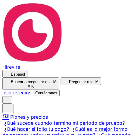
Hirevire
Español
Buscar o preguntar a la IA
Preguntar a la IA
⌘
K
Inicio
Precios
Contáctanos
Planes y precios
¿Qué sucede cuando termina mi periodo de prueba?
¿Qué hacer si falla tu pago?
¿Cuál es la mejor forma