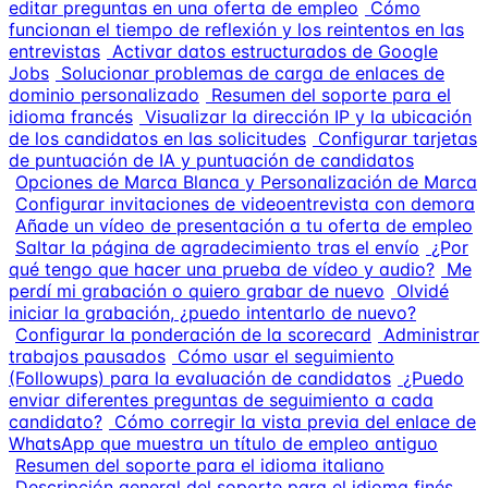
editar preguntas en una oferta de empleo
Cómo
funcionan el tiempo de reflexión y los reintentos en las
entrevistas
Activar datos estructurados de Google
Jobs
Solucionar problemas de carga de enlaces de
dominio personalizado
Resumen del soporte para el
idioma francés
Visualizar la dirección IP y la ubicación
de los candidatos en las solicitudes
Configurar tarjetas
de puntuación de IA y puntuación de candidatos
Opciones de Marca Blanca y Personalización de Marca
Configurar invitaciones de videoentrevista con demora
Añade un vídeo de presentación a tu oferta de empleo
Saltar la página de agradecimiento tras el envío
¿Por
qué tengo que hacer una prueba de vídeo y audio?
Me
perdí mi grabación o quiero grabar de nuevo
Olvidé
iniciar la grabación, ¿puedo intentarlo de nuevo?
Configurar la ponderación de la scorecard
Administrar
trabajos pausados
Cómo usar el seguimiento
(Followups) para la evaluación de candidatos
¿Puedo
enviar diferentes preguntas de seguimiento a cada
candidato?
Cómo corregir la vista previa del enlace de
WhatsApp que muestra un título de empleo antiguo
Resumen del soporte para el idioma italiano
Descripción general del soporte para el idioma finés