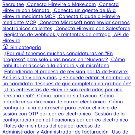
Recruitee
Conecta Hirevire a Make.com
Conecta
Hirevire con Manatal
Conecta un agente de IA a
Hirevire mediante MCP
Conecta Claude a Hirevire
mediante MCP
Conecta Microsoft para enviar correos
electrónicos salientes
Conecta Hirevire con Salesforce
Registros de webhook y reintentos de entrega
API de
Hirevire
Sin categoría
¿Por qué tenemos muchas candidaturas en "En
progreso" pero solo unas pocas en "Nuevas"?
Cómo
habilitar el acceso a la cámara y al micrófono
Entendiendo el proceso de revisión por IA de Hirevire:
Análisis de video y más
¿Se puede editar el nombre de
un candidato después de que complete una grabación?
¿Las entrevistas de Hirevire son realizadas por una
persona real?
Cómo cambiar su favicon
Cómo
actualizar su dirección de correo electrónico
Cómo
configurar una contraseña para evitar el inicio de
sesión con OTP por correo electrónico
Gestión de la
configuración de notificaciones por correo electrónico
Roles de miembros del equipo: acceso de
Administrador y Administrador de facturación
Uso de