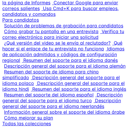
la página de Informes
Conectar Google para enviar
correos salientes
Usa Cmd+K para buscar empleos,
candidatos y comandos
Para candidatos
Solución de problemas de grabación para candidatos
Cómo grabar tu pantalla en una entrevista
Verifica tu
correo electrónico para iniciar una solicitud
¿Qué versión del video se le envía al reclutador?
Qué
hacer si el enlace de tu entrevista no funciona
Idiomas
de aplicación admitidos y códigos de configuración
regional
Resumen del soporte para el idioma danés
Descripción general del soporte para el idioma alemán
Resumen del soporte de idioma para chino
simplificado
Descripción general del soporte para el
idioma polaco
Descripción general del soporte para el
idioma hindi
Resumen del soporte para el idioma inglés
Resumen del soporte del idioma español
Descripción
general del soporte para el idioma turco
Descripción
general del soporte para el idioma neerlandés
Información general sobre el soporte del idioma árabe
Cómo mejorar su plan
Todas las colecciones