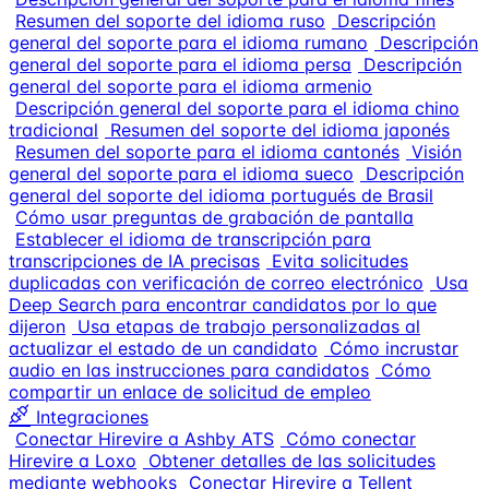
Resumen del soporte del idioma ruso
Descripción
general del soporte para el idioma rumano
Descripción
general del soporte para el idioma persa
Descripción
general del soporte para el idioma armenio
Descripción general del soporte para el idioma chino
tradicional
Resumen del soporte del idioma japonés
Resumen del soporte para el idioma cantonés
Visión
general del soporte para el idioma sueco
Descripción
general del soporte del idioma portugués de Brasil
Cómo usar preguntas de grabación de pantalla
Establecer el idioma de transcripción para
transcripciones de IA precisas
Evita solicitudes
duplicadas con verificación de correo electrónico
Usa
Deep Search para encontrar candidatos por lo que
dijeron
Usa etapas de trabajo personalizadas al
actualizar el estado de un candidato
Cómo incrustar
audio en las instrucciones para candidatos
Cómo
compartir un enlace de solicitud de empleo
Integraciones
Conectar Hirevire a Ashby ATS
Cómo conectar
Hirevire a Loxo
Obtener detalles de las solicitudes
mediante webhooks
Conectar Hirevire a Tellent