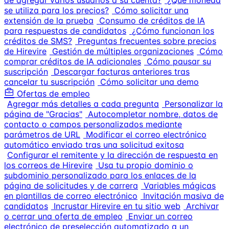
de agregar varios usuarios a su cuenta?
¿Qué moneda
se utiliza para los precios?
Cómo solicitar una
extensión de la prueba
Consumo de créditos de IA
para respuestas de candidatos
¿Cómo funcionan los
créditos de SMS?
Preguntas frecuentes sobre precios
de Hirevire
Gestión de múltiples organizaciones
Cómo
comprar créditos de IA adicionales
Cómo pausar su
suscripción
Descargar facturas anteriores tras
cancelar tu suscripción
Cómo solicitar una demo
Ofertas de empleo
Agregar más detalles a cada pregunta
Personalizar la
página de "Gracias"
Autocompletar nombre, datos de
contacto o campos personalizados mediante
parámetros de URL
Modificar el correo electrónico
automático enviado tras una solicitud exitosa
Configurar el remitente y la dirección de respuesta en
los correos de Hirevire
Usa tu propio dominio o
subdominio personalizado para los enlaces de la
página de solicitudes y de carrera
Variables mágicas
en plantillas de correo electrónico
Invitación masiva de
candidatos
Incrustar Hirevire en tu sitio web
Archivar
o cerrar una oferta de empleo
Enviar un correo
electrónico de preselección automatizado a un