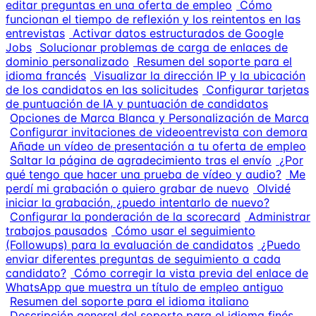
editar preguntas en una oferta de empleo
Cómo
funcionan el tiempo de reflexión y los reintentos en las
entrevistas
Activar datos estructurados de Google
Jobs
Solucionar problemas de carga de enlaces de
dominio personalizado
Resumen del soporte para el
idioma francés
Visualizar la dirección IP y la ubicación
de los candidatos en las solicitudes
Configurar tarjetas
de puntuación de IA y puntuación de candidatos
Opciones de Marca Blanca y Personalización de Marca
Configurar invitaciones de videoentrevista con demora
Añade un vídeo de presentación a tu oferta de empleo
Saltar la página de agradecimiento tras el envío
¿Por
qué tengo que hacer una prueba de vídeo y audio?
Me
perdí mi grabación o quiero grabar de nuevo
Olvidé
iniciar la grabación, ¿puedo intentarlo de nuevo?
Configurar la ponderación de la scorecard
Administrar
trabajos pausados
Cómo usar el seguimiento
(Followups) para la evaluación de candidatos
¿Puedo
enviar diferentes preguntas de seguimiento a cada
candidato?
Cómo corregir la vista previa del enlace de
WhatsApp que muestra un título de empleo antiguo
Resumen del soporte para el idioma italiano
Descripción general del soporte para el idioma finés