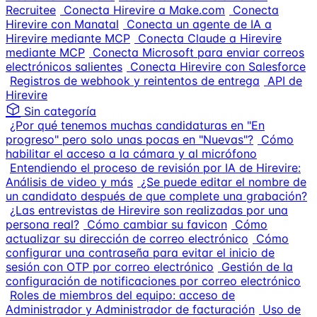
Recruitee
Conecta Hirevire a Make.com
Conecta
Hirevire con Manatal
Conecta un agente de IA a
Hirevire mediante MCP
Conecta Claude a Hirevire
mediante MCP
Conecta Microsoft para enviar correos
electrónicos salientes
Conecta Hirevire con Salesforce
Registros de webhook y reintentos de entrega
API de
Hirevire
Sin categoría
¿Por qué tenemos muchas candidaturas en "En
progreso" pero solo unas pocas en "Nuevas"?
Cómo
habilitar el acceso a la cámara y al micrófono
Entendiendo el proceso de revisión por IA de Hirevire:
Análisis de video y más
¿Se puede editar el nombre de
un candidato después de que complete una grabación?
¿Las entrevistas de Hirevire son realizadas por una
persona real?
Cómo cambiar su favicon
Cómo
actualizar su dirección de correo electrónico
Cómo
configurar una contraseña para evitar el inicio de
sesión con OTP por correo electrónico
Gestión de la
configuración de notificaciones por correo electrónico
Roles de miembros del equipo: acceso de
Administrador y Administrador de facturación
Uso de