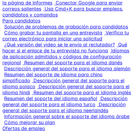
la página de Informes
Conectar Google para enviar
correos salientes
Usa Cmd+K para buscar empleos,
candidatos y comandos
Para candidatos
Solución de problemas de grabación para candidatos
Cómo grabar tu pantalla en una entrevista
Verifica tu
correo electrónico para iniciar una solicitud
¿Qué versión del video se le envía al reclutador?
Qué
hacer si el enlace de tu entrevista no funciona
Idiomas
de aplicación admitidos y códigos de configuración
regional
Resumen del soporte para el idioma danés
Descripción general del soporte para el idioma alemán
Resumen del soporte de idioma para chino
simplificado
Descripción general del soporte para el
idioma polaco
Descripción general del soporte para el
idioma hindi
Resumen del soporte para el idioma inglés
Resumen del soporte del idioma español
Descripción
general del soporte para el idioma turco
Descripción
general del soporte para el idioma neerlandés
Información general sobre el soporte del idioma árabe
Cómo mejorar su plan
Ofertas de empleo