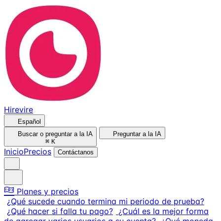
Hirevire
Español
Buscar o preguntar a la IA
Preguntar a la IA
⌘
K
Inicio
Precios
Contáctanos
Planes y precios
¿Qué sucede cuando termina mi periodo de prueba?
¿Qué hacer si falla tu pago?
¿Cuál es la mejor forma